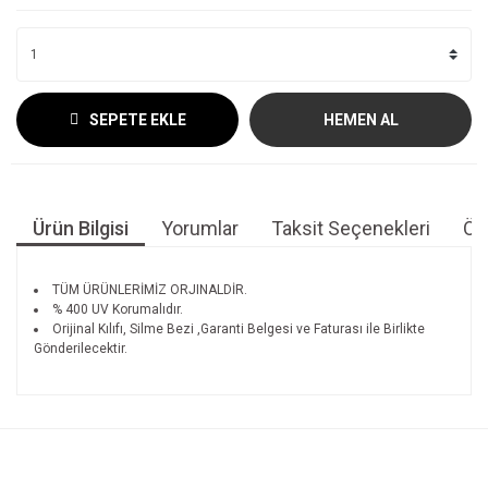
SEPETE EKLE
HEMEN AL
Ürün Bilgisi
Yorumlar
Taksit Seçenekleri
Öne
TÜM ÜRÜNLERİMİZ ORJINALDİR.
% 400 UV Korumalıdır.
Orijinal Kılıfı, Silme Bezi ,Garanti Belgesi ve Faturası ile Birlikte
Gönderilecektir.
Bu ürünün fiyat bilgisi, resim, ürün açıklamalarında ve diğer
konularda yetersiz gördüğünüz noktaları öneri formunu
Bu ürüne ilk yorumu siz yapın!
kullanarak tarafımıza iletebilirsiniz.
Görüş ve önerileriniz için teşekkür ederiz.
Yorum Yaz