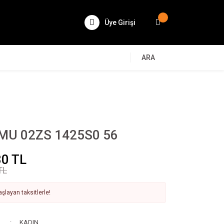
Üye Girişi
ARA
MU 02ZS 1425S0 56
30 TL
TL
şlayan taksitlerle!
KADIN