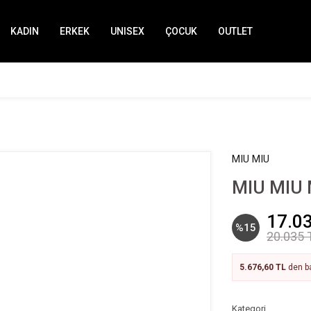
KADIN
ERKEK
UNISEX
ÇOCUK
OUTLET
MIU MIU
MIU MIU 
17.0
%15
20.035 
5.676,60 TL
den ba
Kategori