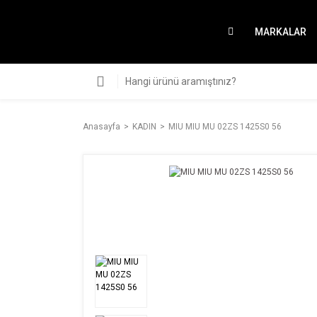
MARKALAR
Anasayfa
KADIN
MIU MIU MU 02ZS 1425S0 56