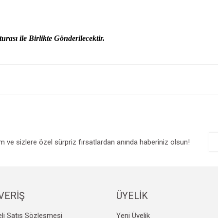
urası ile Birlikte Gönderilecektir.
e diğer konularda yetersiz gördüğünüz noktaları öneri formunu kullanarak tarafım
Bu ürüne ilk yorumu siz yapın!
r.
Yorum Yaz
im ve sizlere özel sürpriz fırsatlardan anında haberiniz olsun!
VERİŞ
ÜYELİK
Gönder
li Satış Sözleşmesi
Yeni Üyelik