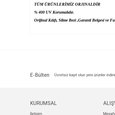
TÜM ÜRÜNLERİMİZ ORJINALDİR
% 400 UV Korumalıdır.
Orijinal Kılıfı, Silme Bezi ,Garanti Belgesi ve Fat
Bu ürünün fiyat bilgisi, resim, ürün açıklamalarında v
Görüş ve önerileriniz için teşekkür ederiz.
Ürün resmi kalitesiz, bozuk veya görüntülenemiyo
Ürün açıklamasında eksik bilgiler bulunuyor.
Ürün bilgilerinde hatalar bulunuyor.
Ürün fiyatı diğer sitelerden daha pahalı.
E-Bülten
Ücretsiz kayıt olun yeni ürünler indir
Bu ürüne benzer farklı alternatifler olmalı.
KURUMSAL
ALIŞ
İletişim
Mesafe