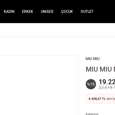
KADIN
ERKEK
UNISEX
ÇOCUK
OUTLET
MIU MIU
MIU MIU 
19.2
%15
22.618 
6.408,47 TL
den ba
Kategori