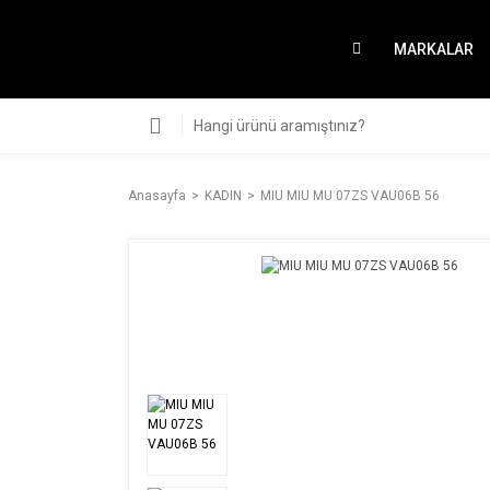
MARKALAR
Anasayfa
KADIN
MIU MIU MU 07ZS VAU06B 56