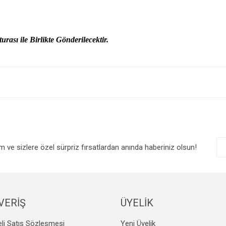
urası ile Birlikte Gönderilecektir.
e diğer konularda yetersiz gördüğünüz noktaları öneri formunu kullanarak tarafım
Bu ürüne ilk yorumu siz yapın!
r.
Yorum Yaz
im ve sizlere özel sürpriz fırsatlardan anında haberiniz olsun!
VERİŞ
ÜYELİK
Gönder
li Satış Sözleşmesi
Yeni Üyelik