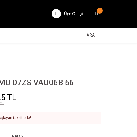
Üye Girişi
ARA
MU 07ZS VAU06B 56
25 TL
TL
şlayan taksitlerle!
KADIN