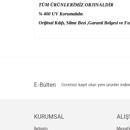
TÜM ÜRÜNLERİMİZ ORJINALDİR
% 400 UV Korumalıdır.
Orijinal Kılıfı, Silme Bezi ,Garanti Belgesi ve Fat
Bu ürünün fiyat bilgisi, resim, ürün açıklamalarında v
Görüş ve önerileriniz için teşekkür ederiz.
Ürün resmi kalitesiz, bozuk veya görüntülenemiyo
Ürün açıklamasında eksik bilgiler bulunuyor.
Ürün bilgilerinde hatalar bulunuyor.
Ürün fiyatı diğer sitelerden daha pahalı.
E-Bülten
Ücretsiz kayıt olun yeni ürünler indir
Bu ürüne benzer farklı alternatifler olmalı.
KURUMSAL
ALIŞ
İletişim
Mesafe