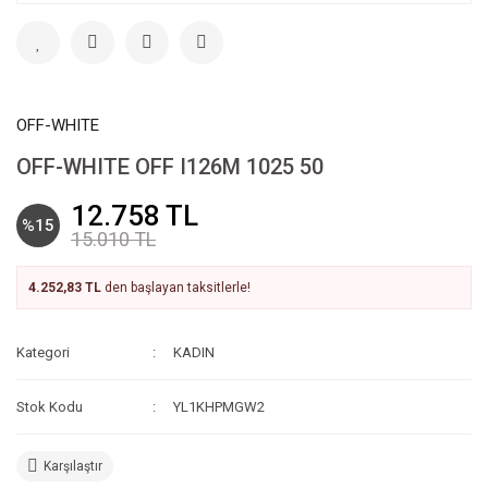
OFF-WHITE
OFF-WHITE OFF I126M 1025 50
12.758 TL
%15
15.010 TL
4.252,83 TL
den başlayan taksitlerle!
Kategori
KADIN
Stok Kodu
YL1KHPMGW2
Karşılaştır