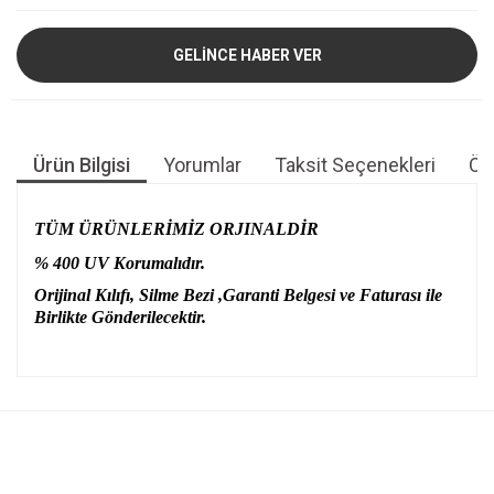
GELİNCE HABER VER
Ürün Bilgisi
Yorumlar
Taksit Seçenekleri
Öne
TÜM ÜRÜNLERİMİZ ORJINALDİR
% 400 UV Korumalıdır.
Orijinal Kılıfı, Silme Bezi ,Garanti Belgesi ve Faturası ile
Birlikte Gönderilecektir.
Bu ürünün fiyat bilgisi, resim, ürün açıklamalarında ve diğer
konularda yetersiz gördüğünüz noktaları öneri formunu
Bu ürüne ilk yorumu siz yapın!
kullanarak tarafımıza iletebilirsiniz.
Görüş ve önerileriniz için teşekkür ederiz.
Yorum Yaz
Ürün resmi kalitesiz, bozuk veya görüntülenemiyor.