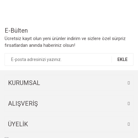
Ürün açıklamasında eksik bilgiler bulunuyor.
Ürün bilgilerinde hatalar bulunuyor.
Ürün fiyatı diğer sitelerden daha pahalı.
Bu ürüne benzer farklı alternatifler olmalı.
E-Bülten
Ücretsiz kayıt olun yeni ürünler indirim ve sizlere özel sürpriz
fırsatlardan anında haberiniz olsun!
EKLE
Gönder
KURUMSAL
ALIŞVERİŞ
ÜYELİK