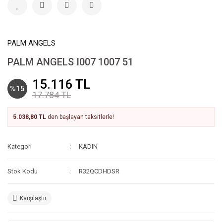
PALM ANGELS
PALM ANGELS I007 1007 51
15.116 TL
%15
17.784 TL
5.038,80 TL
den başlayan taksitlerle!
Kategori
KADIN
Stok Kodu
R32QCDHDSR
Karşılaştır