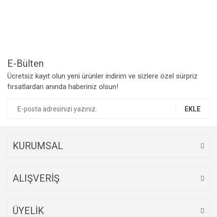
Ürün resmi kalitesiz, bozuk veya görüntülenemiyor.
Ürün açıklamasında eksik bilgiler bulunuyor.
Ürün bilgilerinde hatalar bulunuyor.
Ürün fiyatı diğer sitelerden daha pahalı.
Bu ürüne benzer farklı alternatifler olmalı.
E-Bülten
Ücretsiz kayıt olun yeni ürünler indirim ve sizlere özel sürpriz
fırsatlardan anında haberiniz olsun!
EKLE
Gönder
KURUMSAL
ALIŞVERİŞ
ÜYELİK