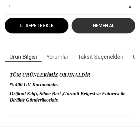
SEPETE EKLE
HEMEN AL
Ürün Bilgisi
Yorumlar
Taksit Seçenekleri
Öne
TÜM ÜRÜNLERİMİZ ORJINALDİR
% 400 UV Korumalıdır.
Orijinal Kılıfı, Silme Bezi ,Garanti Belgesi ve Faturası ile
Birlikte Gönderilecektir.
Bu ürünün fiyat bilgisi, resim, ürün açıklamalarında ve diğer
konularda yetersiz gördüğünüz noktaları öneri formunu
Bu ürüne ilk yorumu siz yapın!
kullanarak tarafımıza iletebilirsiniz.
Görüş ve önerileriniz için teşekkür ederiz.
Yorum Yaz