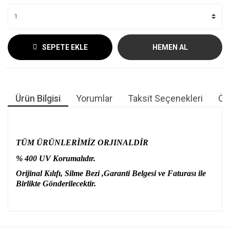
SEPETE EKLE
HEMEN AL
Ürün Bilgisi
Yorumlar
Taksit Seçenekleri
Öne
TÜM ÜRÜNLERİMİZ ORJINALDİR
% 400 UV Korumalıdır.
Orijinal Kılıfı, Silme Bezi ,Garanti Belgesi ve Faturası ile
Birlikte Gönderilecektir.
Bu ürünün fiyat bilgisi, resim, ürün açıklamalarında ve diğer
konularda yetersiz gördüğünüz noktaları öneri formunu
Bu ürüne ilk yorumu siz yapın!
kullanarak tarafımıza iletebilirsiniz.
Görüş ve önerileriniz için teşekkür ederiz.