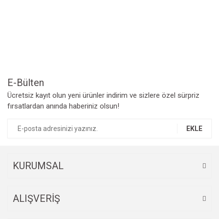
Yorum Yaz
Ürün resmi kalitesiz, bozuk veya görüntülenemiyor.
Ürün açıklamasında eksik bilgiler bulunuyor.
Ürün bilgilerinde hatalar bulunuyor.
Ürün fiyatı diğer sitelerden daha pahalı.
Bu ürüne benzer farklı alternatifler olmalı.
E-Bülten
Ücretsiz kayıt olun yeni ürünler indirim ve sizlere özel sürpriz
fırsatlardan anında haberiniz olsun!
EKLE
Gönder
KURUMSAL
ALIŞVERİŞ