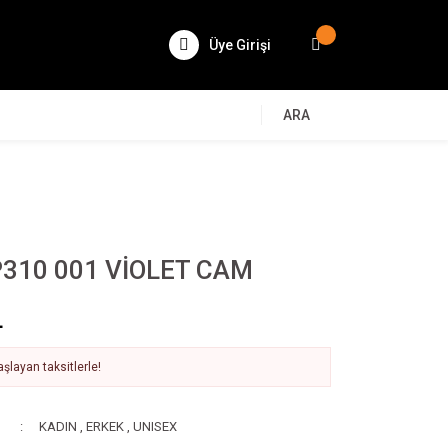
Üye Girişi
ARA
310 001 VİOLET CAM
L
şlayan taksitlerle!
KADIN
,
ERKEK
,
UNISEX