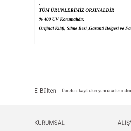
TÜM ÜRÜNLERİMİZ ORJINALDİR
% 400 UV Korumalıdır.
Orijinal Kılıfı, Silme Bezi ,Garanti Belgesi ve Fat
Bu ürünün fiyat bilgisi, resim, ürün açıklamalarında v
Görüş ve önerileriniz için teşekkür ederiz.
Ürün resmi kalitesiz, bozuk veya görüntülenemiyo
Ürün açıklamasında eksik bilgiler bulunuyor.
Ürün bilgilerinde hatalar bulunuyor.
Ürün fiyatı diğer sitelerden daha pahalı.
E-Bülten
Ücretsiz kayıt olun yeni ürünler indir
Bu ürüne benzer farklı alternatifler olmalı.
KURUMSAL
ALIŞ