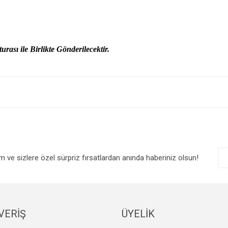
urası ile Birlikte Gönderilecektir.
e diğer konularda yetersiz gördüğünüz noktaları öneri formunu kullanarak tarafım
Bu ürüne ilk yorumu siz yapın!
r.
Yorum Yaz
im ve sizlere özel sürpriz fırsatlardan anında haberiniz olsun!
VERİŞ
ÜYELİK
Gönder