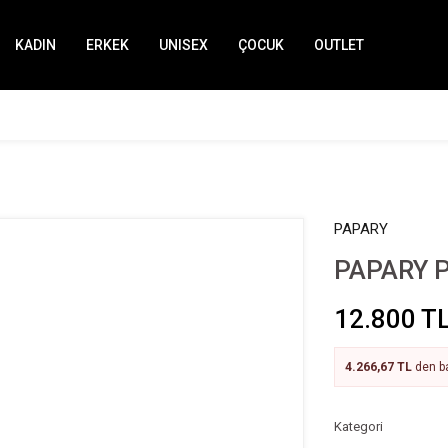
KADIN
ERKEK
UNISEX
ÇOCUK
OUTLET
PAPARY
PAPARY P
12.800 T
4.266,67 TL
den ba
Kategori