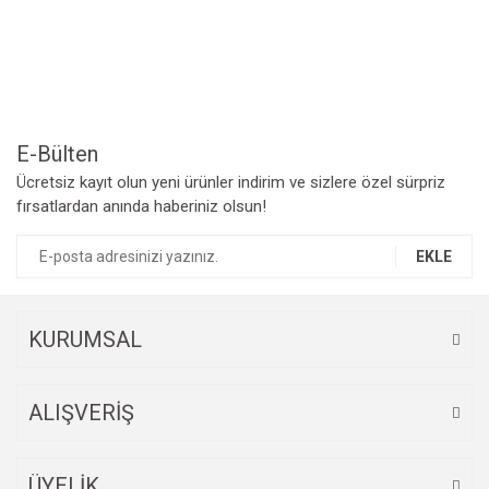
Yorum Yaz
Ürün resmi kalitesiz, bozuk veya görüntülenemiyor.
Ürün açıklamasında eksik bilgiler bulunuyor.
Ürün bilgilerinde hatalar bulunuyor.
Ürün fiyatı diğer sitelerden daha pahalı.
Bu ürüne benzer farklı alternatifler olmalı.
E-Bülten
Ücretsiz kayıt olun yeni ürünler indirim ve sizlere özel sürpriz
fırsatlardan anında haberiniz olsun!
EKLE
Gönder
KURUMSAL
ALIŞVERİŞ
ÜYELİK