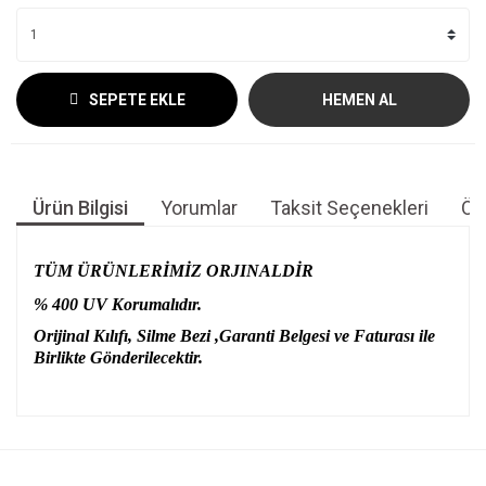
SEPETE EKLE
HEMEN AL
Ürün Bilgisi
Yorumlar
Taksit Seçenekleri
Öne
TÜM ÜRÜNLERİMİZ ORJINALDİR
% 400 UV Korumalıdır.
Orijinal Kılıfı, Silme Bezi ,Garanti Belgesi ve Faturası ile
Birlikte Gönderilecektir.
Bu ürünün fiyat bilgisi, resim, ürün açıklamalarında ve diğer
konularda yetersiz gördüğünüz noktaları öneri formunu
Bu ürüne ilk yorumu siz yapın!
kullanarak tarafımıza iletebilirsiniz.
Görüş ve önerileriniz için teşekkür ederiz.