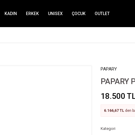
KADIN
ERKEK
UNISEX
ÇOCUK
OUTLET
PAPARY
PAPARY P
18.500 T
6.166,67 TL
den ba
Kategori