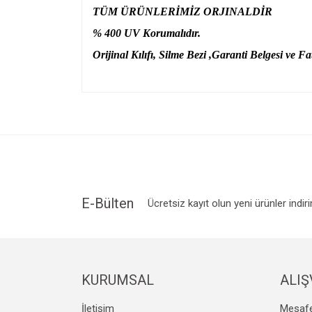
TÜM ÜRÜNLERİMİZ ORJINALDİR
% 400 UV Korumalıdır.
Orijinal Kılıfı, Silme Bezi ,Garanti Belgesi ve Fat
Bu ürünün fiyat bilgisi, resim, ürün açıklamalarında v
Görüş ve önerileriniz için teşekkür ederiz.
Ürün resmi kalitesiz, bozuk veya görüntülenemiyo
Ürün açıklamasında eksik bilgiler bulunuyor.
Ürün bilgilerinde hatalar bulunuyor.
Ürün fiyatı diğer sitelerden daha pahalı.
E-Bülten
Ücretsiz kayıt olun yeni ürünler indir
Bu ürüne benzer farklı alternatifler olmalı.
KURUMSAL
ALIŞ
İletişim
Mesafe