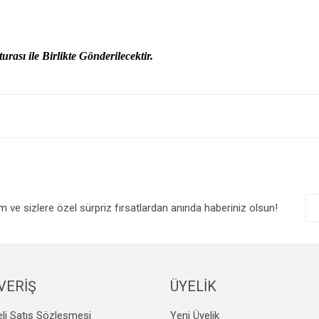
urası ile Birlikte Gönderilecektir.
e diğer konularda yetersiz gördüğünüz noktaları öneri formunu kullanarak tarafım
Bu ürüne ilk yorumu siz yapın!
r.
Yorum Yaz
im ve sizlere özel sürpriz fırsatlardan anında haberiniz olsun!
VERİŞ
ÜYELİK
Gönder
li Satış Sözleşmesi
Yeni Üyelik