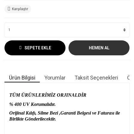
Karşılaştır
SEPETE EKLE
HEMEN AL
Ürün Bilgisi
Yorumlar
Taksit Seçenekleri
Öne
TÜM ÜRÜNLERİMİZ ORJINALDİR
% 400 UV Korumalıdır.
Orijinal Kılıfı, Silme Bezi ,Garanti Belgesi ve Faturası ile
Birlikte Gönderilecektir.
Bu ürünün fiyat bilgisi, resim, ürün açıklamalarında ve diğer