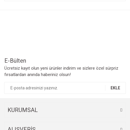
konularda yetersiz gördüğünüz noktaları öneri formunu
Bu ürüne ilk yorumu siz yapın!
kullanarak tarafımıza iletebilirsiniz.
Görüş ve önerileriniz için teşekkür ederiz.
Yorum Yaz
Ürün resmi kalitesiz, bozuk veya görüntülenemiyor.
Ürün açıklamasında eksik bilgiler bulunuyor.
Ürün bilgilerinde hatalar bulunuyor.
Ürün fiyatı diğer sitelerden daha pahalı.
Bu ürüne benzer farklı alternatifler olmalı.
E-Bülten
Ücretsiz kayıt olun yeni ürünler indirim ve sizlere özel sürpriz
fırsatlardan anında haberiniz olsun!
EKLE
Gönder
KURUMSAL
ALIŞVERİŞ