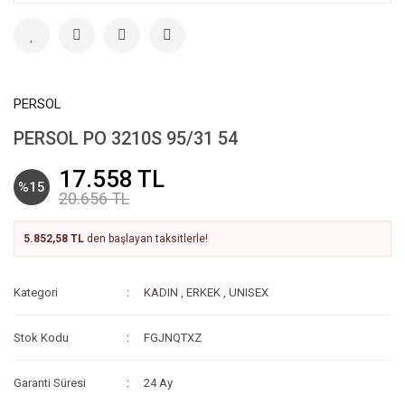
PERSOL
PERSOL PO 3210S 95/31 54
17.558 TL
%15
20.656 TL
5.852,58 TL
den başlayan taksitlerle!
Kategori
KADIN
,
ERKEK
,
UNISEX
Stok Kodu
FGJNQTXZ
Garanti Süresi
24 Ay