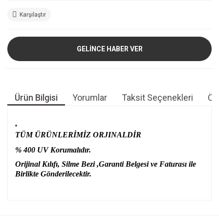
Karşılaştır
GELİNCE HABER VER
Ürün Bilgisi
Yorumlar
Taksit Seçenekleri
Öne
TÜM ÜRÜNLERİMİZ ORJINALDİR
% 400 UV Korumalıdır.
Orijinal Kılıfı, Silme Bezi ,Garanti Belgesi ve Faturası ile
Birlikte Gönderilecektir.
Bu ürünün fiyat bilgisi, resim, ürün açıklamalarında ve diğer
konularda yetersiz gördüğünüz noktaları öneri formunu
Bu ürüne ilk yorumu siz yapın!
kullanarak tarafımıza iletebilirsiniz.
Görüş ve önerileriniz için teşekkür ederiz.