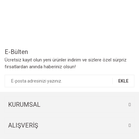
Yorum Yaz
Ürün resmi kalitesiz, bozuk veya görüntülenemiyor.
Ürün açıklamasında eksik bilgiler bulunuyor.
Ürün bilgilerinde hatalar bulunuyor.
Ürün fiyatı diğer sitelerden daha pahalı.
Bu ürüne benzer farklı alternatifler olmalı.
E-Bülten
Ücretsiz kayıt olun yeni ürünler indirim ve sizlere özel sürpriz
fırsatlardan anında haberiniz olsun!
EKLE
Gönder
KURUMSAL
ALIŞVERİŞ