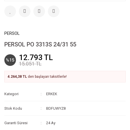
PERSOL
PERSOL PO 3313S 24/31 55
12.793 TL
%15
15.051 TL
4.264,38 TL
den başlayan taksitlerle!
Kategori
ERKEK
Stok Kodu
BDFUWYZ8
Garanti Süresi
24 Ay