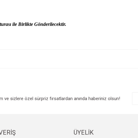
urası ile Birlikte Gönderilecektir.
e diğer konularda yetersiz gördüğünüz noktaları öneri formunu kullanarak tarafım
Bu ürüne ilk yorumu siz yapın!
r.
Yorum Yaz
im ve sizlere özel sürpriz fırsatlardan anında haberiniz olsun!
VERİŞ
ÜYELİK