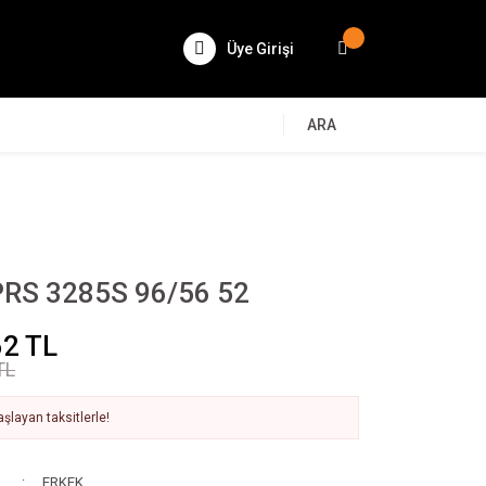
Üye Girişi
ARA
RS 3285S 96/56 52
62 TL
TL
şlayan taksitlerle!
ERKEK