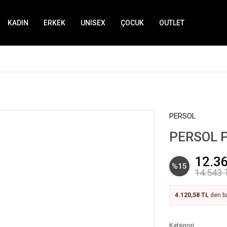
KADIN
ERKEK
UNISEX
ÇOCUK
OUTLET
PERSOL
PERSOL P
12.3
%15
14.543 
4.120,58 TL
den ba
Kategori