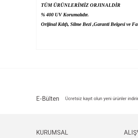
TÜM ÜRÜNLERİMİZ ORJINALDİR
% 400 UV Korumalıdır.
Orijinal Kılıfı, Silme Bezi ,Garanti Belgesi ve Fat
Bu ürünün fiyat bilgisi, resim, ürün açıklamalarında v
Görüş ve önerileriniz için teşekkür ederiz.
Ürün resmi kalitesiz, bozuk veya görüntülenemiyo
Ürün açıklamasında eksik bilgiler bulunuyor.
Ürün bilgilerinde hatalar bulunuyor.
Ürün fiyatı diğer sitelerden daha pahalı.
E-Bülten
Ücretsiz kayıt olun yeni ürünler indir
Bu ürüne benzer farklı alternatifler olmalı.
KURUMSAL
ALIŞ