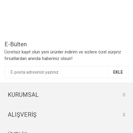
Yorum Yaz
Ürün resmi kalitesiz, bozuk veya görüntülenemiyor.
Ürün açıklamasında eksik bilgiler bulunuyor.
Ürün bilgilerinde hatalar bulunuyor.
Ürün fiyatı diğer sitelerden daha pahalı.
Bu ürüne benzer farklı alternatifler olmalı.
E-Bülten
Ücretsiz kayıt olun yeni ürünler indirim ve sizlere özel sürpriz
fırsatlardan anında haberiniz olsun!
EKLE
Gönder
KURUMSAL
ALIŞVERİŞ