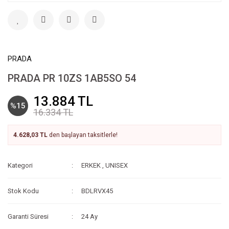
PRADA
PRADA PR 10ZS 1AB5SO 54
13.884 TL
%15
16.334 TL
4.628,03 TL
den başlayan taksitlerle!
Kategori
ERKEK
,
UNISEX
Stok Kodu
BDLRVX45
Garanti Süresi
24 Ay