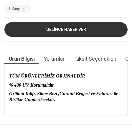
Karşılaştır
GELİNCE HABER VER
Ürün Bilgisi
Yorumlar
Taksit Seçenekleri
Öne
TÜM ÜRÜNLERİMİZ ORJINALDİR
% 400 UV Korumalıdır.
Orijinal Kılıfı, Silme Bezi ,Garanti Belgesi ve Faturası ile
Birlikte Gönderilecektir.
Bu ürünün fiyat bilgisi, resim, ürün açıklamalarında ve diğer
konularda yetersiz gördüğünüz noktaları öneri formunu
Bu ürüne ilk yorumu siz yapın!
kullanarak tarafımıza iletebilirsiniz.
Görüş ve önerileriniz için teşekkür ederiz.