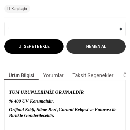
Karşılaştır
SEPETE EKLE
HEMEN AL
Ürün Bilgisi
Yorumlar
Taksit Seçenekleri
Öne
TÜM ÜRÜNLERİMİZ ORJINALDİR
% 400 UV Korumalıdır.
Orijinal Kılıfı, Silme Bezi ,Garanti Belgesi ve Faturası ile
Birlikte Gönderilecektir.
Bu ürünün fiyat bilgisi, resim, ürün açıklamalarında ve diğer