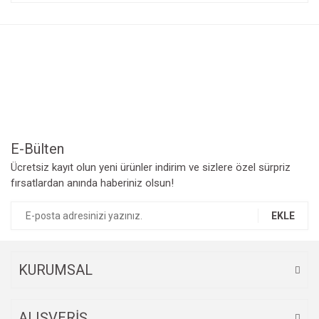
konularda yetersiz gördüğünüz noktaları öneri formunu
Bu ürüne ilk yorumu siz yapın!
kullanarak tarafımıza iletebilirsiniz.
Görüş ve önerileriniz için teşekkür ederiz.
Yorum Yaz
Ürün resmi kalitesiz, bozuk veya görüntülenemiyor.
Ürün açıklamasında eksik bilgiler bulunuyor.
Ürün bilgilerinde hatalar bulunuyor.
Ürün fiyatı diğer sitelerden daha pahalı.
Bu ürüne benzer farklı alternatifler olmalı.
E-Bülten
Ücretsiz kayıt olun yeni ürünler indirim ve sizlere özel sürpriz
fırsatlardan anında haberiniz olsun!
EKLE
Gönder
KURUMSAL
ALIŞVERİŞ