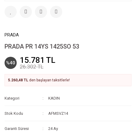
PRADA
PRADA PR 14YS 1425SO 53
15.781 TL
%40
26.302 TL
5.260,48 TL
den başlayan taksitlerle!
Kategori
KADIN
Stok Kodu
AFMSVZ14
Garanti Süresi
24 Ay