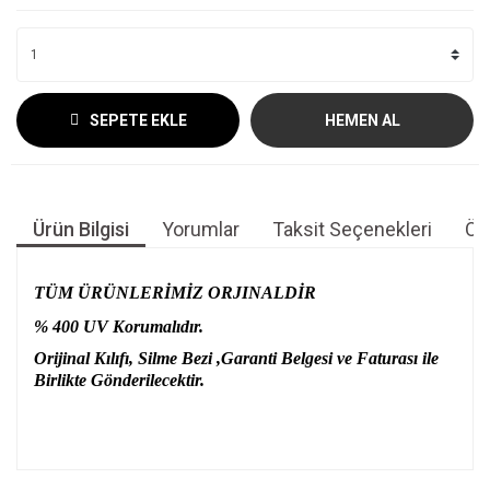
SEPETE EKLE
HEMEN AL
Ürün Bilgisi
Yorumlar
Taksit Seçenekleri
Öne
TÜM ÜRÜNLERİMİZ ORJINALDİR
% 400 UV Korumalıdır.
Orijinal Kılıfı, Silme Bezi ,Garanti Belgesi ve Faturası ile
Birlikte Gönderilecektir.
Bu ürünün fiyat bilgisi, resim, ürün açıklamalarında ve diğer
konularda yetersiz gördüğünüz noktaları öneri formunu
Bu ürüne ilk yorumu siz yapın!
kullanarak tarafımıza iletebilirsiniz.