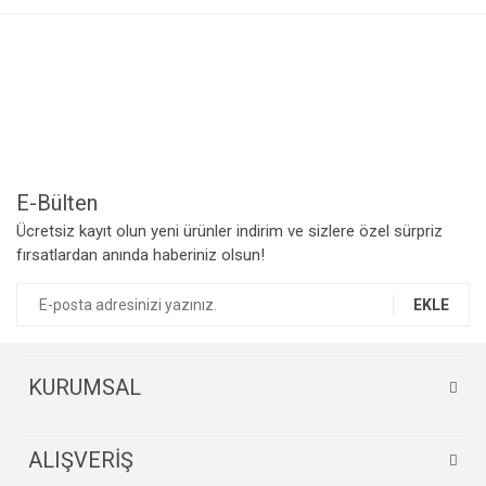
Görüş ve önerileriniz için teşekkür ederiz.
Yorum Yaz
Ürün resmi kalitesiz, bozuk veya görüntülenemiyor.
Ürün açıklamasında eksik bilgiler bulunuyor.
Ürün bilgilerinde hatalar bulunuyor.
Ürün fiyatı diğer sitelerden daha pahalı.
Bu ürüne benzer farklı alternatifler olmalı.
E-Bülten
Ücretsiz kayıt olun yeni ürünler indirim ve sizlere özel sürpriz
fırsatlardan anında haberiniz olsun!
EKLE
Gönder
KURUMSAL
ALIŞVERİŞ