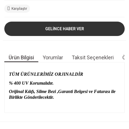
Karşılaştır
GELİNCE HABER VER
Ürün Bilgisi
Yorumlar
Taksit Seçenekleri
Öne
TÜM ÜRÜNLERİMİZ ORJINALDİR
% 400 UV Korumalıdır.
Orijinal Kılıfı, Silme Bezi ,Garanti Belgesi ve Faturası ile
Birlikte Gönderilecektir.
Bu ürünün fiyat bilgisi, resim, ürün açıklamalarında ve diğer
konularda yetersiz gördüğünüz noktaları öneri formunu
Bu ürüne ilk yorumu siz yapın!
kullanarak tarafımıza iletebilirsiniz.
Görüş ve önerileriniz için teşekkür ederiz.