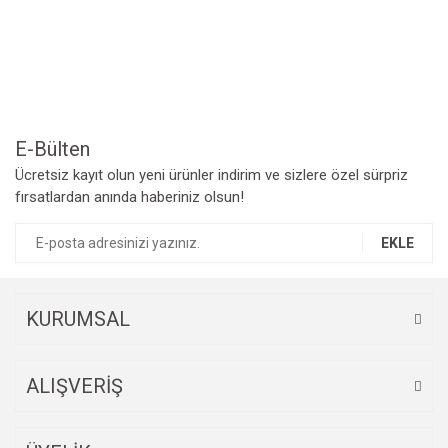
Yorum Yaz
Ürün resmi kalitesiz, bozuk veya görüntülenemiyor.
Ürün açıklamasında eksik bilgiler bulunuyor.
Ürün bilgilerinde hatalar bulunuyor.
Ürün fiyatı diğer sitelerden daha pahalı.
Bu ürüne benzer farklı alternatifler olmalı.
E-Bülten
Ücretsiz kayıt olun yeni ürünler indirim ve sizlere özel sürpriz
fırsatlardan anında haberiniz olsun!
EKLE
Gönder
KURUMSAL
ALIŞVERİŞ