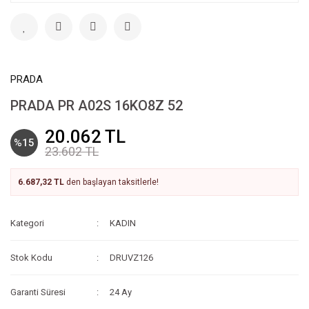
PRADA
PRADA PR A02S 16KO8Z 52
20.062 TL
%15
23.602 TL
6.687,32 TL
den başlayan taksitlerle!
Kategori
KADIN
Stok Kodu
DRUVZ126
Garanti Süresi
24 Ay