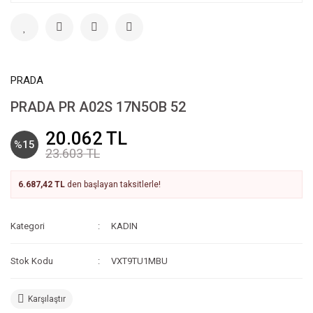
PRADA
PRADA PR A02S 17N5OB 52
20.062 TL
%15
23.603 TL
6.687,42 TL
den başlayan taksitlerle!
Kategori
KADIN
Stok Kodu
VXT9TU1MBU
Karşılaştır