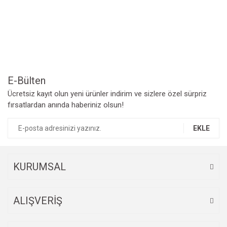
Yorum Yaz
Ürün resmi kalitesiz, bozuk veya görüntülenemiyor.
Ürün açıklamasında eksik bilgiler bulunuyor.
Ürün bilgilerinde hatalar bulunuyor.
Ürün fiyatı diğer sitelerden daha pahalı.
Bu ürüne benzer farklı alternatifler olmalı.
E-Bülten
Ücretsiz kayıt olun yeni ürünler indirim ve sizlere özel sürpriz
fırsatlardan anında haberiniz olsun!
EKLE
Gönder
KURUMSAL
ALIŞVERİŞ