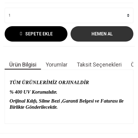
SEPETE EKLE
HEMEN AL
Ürün Bilgisi
Yorumlar
Taksit Seçenekleri
Öne
TÜM ÜRÜNLERİMİZ ORJINALDİR
% 400 UV Korumalıdır.
Orijinal Kılıfı, Silme Bezi ,Garanti Belgesi ve Faturası ile
Birlikte Gönderilecektir.
Bu ürünün fiyat bilgisi, resim, ürün açıklamalarında ve diğer
konularda yetersiz gördüğünüz noktaları öneri formunu
Bu ürüne ilk yorumu siz yapın!
kullanarak tarafımıza iletebilirsiniz.
Görüş ve önerileriniz için teşekkür ederiz.