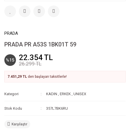
PRADA
PRADA PR A53S 1BK01T 59
22.354 TL
%15
26.299 TL
7.451,29 TL
den başlayan taksitlerle!
Kategori
KADIN
,
ERKEK
,
UNISEX
Stok Kodu
357L7BK6RU
Karşılaştır