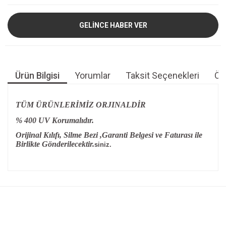
GELİNCE HABER VER
Ürün Bilgisi
Yorumlar
Taksit Seçenekleri
Öne
TÜM ÜRÜNLERİMİZ ORJINALDİR
% 400 UV Korumalıdır.
Orijinal Kılıfı, Silme Bezi ,Garanti Belgesi ve Faturası ile
Birlikte Gönderilecektir.
siniz.
Bu ürünün fiyat bilgisi, resim, ürün açıklamalarında ve diğer
konularda yetersiz gördüğünüz noktaları öneri formunu
Bu ürüne ilk yorumu siz yapın!
kullanarak tarafımıza iletebilirsiniz.
Görüş ve önerileriniz için teşekkür ederiz.
Yorum Yaz
Ürün resmi kalitesiz, bozuk veya görüntülenemiyor.