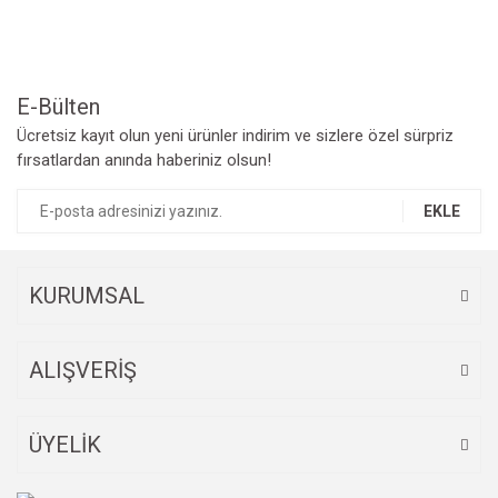
Ürün açıklamasında eksik bilgiler bulunuyor.
Ürün bilgilerinde hatalar bulunuyor.
Ürün fiyatı diğer sitelerden daha pahalı.
Bu ürüne benzer farklı alternatifler olmalı.
E-Bülten
Ücretsiz kayıt olun yeni ürünler indirim ve sizlere özel sürpriz
fırsatlardan anında haberiniz olsun!
EKLE
Gönder
KURUMSAL
ALIŞVERİŞ
ÜYELİK