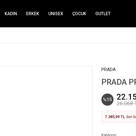
KADIN
ERKEK
UNISEX
ÇOCUK
OUTLET
PRADA
PRADA P
22.1
%15
26.068 
7.385,99 TL
den ba
Kategori