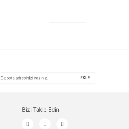
ıza iletebilirsiniz.
eldi.Bir tek pradanın büyük kare kutusu ezilmişti sanırım
lendirme herşey çok güzeldi.Kesinlikle tekrar alışveriş
EKLE
Bizi Takip Edin