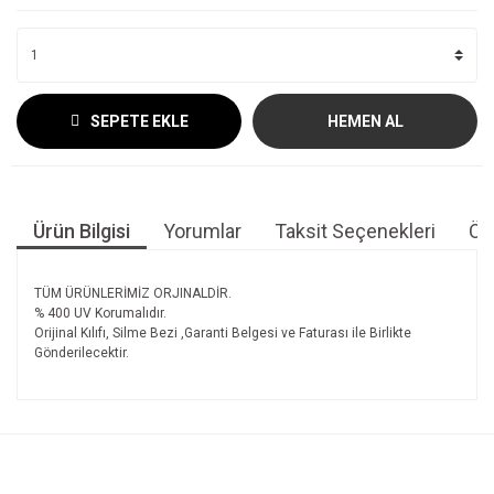
SEPETE EKLE
HEMEN AL
Ürün Bilgisi
Yorumlar
Taksit Seçenekleri
Öne
TÜM ÜRÜNLERİMİZ ORJINALDİR.
% 400 UV Korumalıdır.
Orijinal Kılıfı, Silme Bezi ,Garanti Belgesi ve Faturası ile Birlikte
Gönderilecektir.
Bu ürünün fiyat bilgisi, resim, ürün açıklamalarında ve diğer
konularda yetersiz gördüğünüz noktaları öneri formunu
Bu ürüne ilk yorumu siz yapın!
kullanarak tarafımıza iletebilirsiniz.
Görüş ve önerileriniz için teşekkür ederiz.
Yorum Yaz