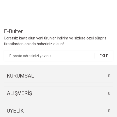
Ürün resmi kalitesiz, bozuk veya görüntülenemiyor.
Ürün açıklamasında eksik bilgiler bulunuyor.
Ürün bilgilerinde hatalar bulunuyor.
Ürün fiyatı diğer sitelerden daha pahalı.
Bu ürüne benzer farklı alternatifler olmalı.
E-Bülten
Ücretsiz kayıt olun yeni ürünler indirim ve sizlere özel sürpriz
fırsatlardan anında haberiniz olsun!
EKLE
Gönder
KURUMSAL
ALIŞVERİŞ
ÜYELİK