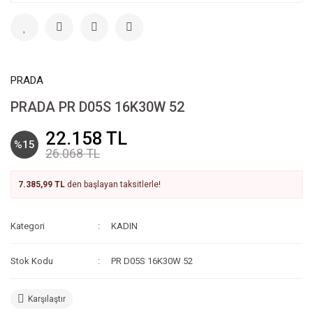
PRADA
PRADA PR D05S 16K30W 52
22.158 TL
%15
26.068 TL
7.385,99 TL
den başlayan taksitlerle!
Kategori
KADIN
Stok Kodu
PR D05S 16K30W 52
Karşılaştır