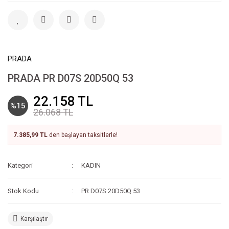
PRADA
PRADA PR D07S 20D50Q 53
22.158 TL
%15
26.068 TL
7.385,99 TL
den başlayan taksitlerle!
Kategori
KADIN
Stok Kodu
PR D07S 20D50Q 53
Karşılaştır