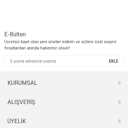
Ürün resmi kalitesiz, bozuk veya görüntülenemiyor.
Ürün açıklamasında eksik bilgiler bulunuyor.
Ürün bilgilerinde hatalar bulunuyor.
Ürün fiyatı diğer sitelerden daha pahalı.
Bu ürüne benzer farklı alternatifler olmalı.
E-Bülten
Ücretsiz kayıt olun yeni ürünler indirim ve sizlere özel sürpriz
fırsatlardan anında haberiniz olsun!
EKLE
Gönder
KURUMSAL
ALIŞVERİŞ
ÜYELİK