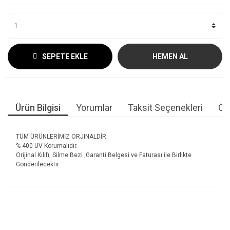
SEPETE EKLE
HEMEN AL
Ürün Bilgisi
Yorumlar
Taksit Seçenekleri
Öne
TÜM ÜRÜNLERİMİZ ORJINALDİR.
% 400 UV Korumalıdır.
Orijinal Kılıfı, Silme Bezi ,Garanti Belgesi ve Faturası ile Birlikte
Gönderilecektir.
Bu ürünün fiyat bilgisi, resim, ürün açıklamalarında ve diğer
konularda yetersiz gördüğünüz noktaları öneri formunu
Bu ürüne ilk yorumu siz yapın!
kullanarak tarafımıza iletebilirsiniz.
Görüş ve önerileriniz için teşekkür ederiz.
Yorum Yaz