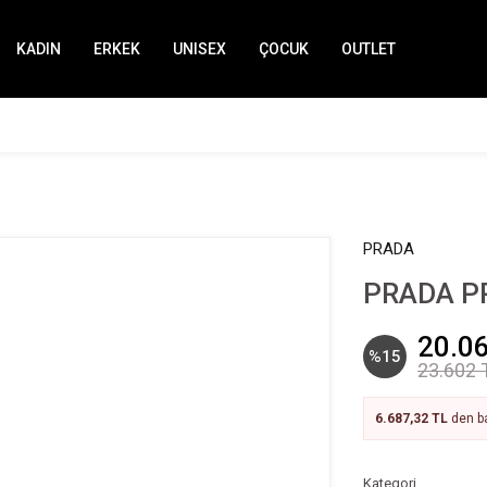
KADIN
ERKEK
UNISEX
ÇOCUK
OUTLET
PRADA
PRADA P
20.0
%15
23.602 
6.687,32 TL
den ba
Kategori