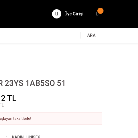
Üye Girişi
ARA
R 23YS 1AB5SO 51
62 TL
TL
şlayan taksitlerle!
KADIN
,
UNISEX