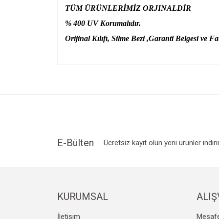
TÜM ÜRÜNLERİMİZ ORJINALDİR
% 400 UV Korumalıdır.
Orijinal Kılıfı, Silme Bezi ,Garanti Belgesi ve Fat
Bu ürünün fiyat bilgisi, resim, ürün açıklamalarında v
Görüş ve önerileriniz için teşekkür ederiz.
Ürün resmi kalitesiz, bozuk veya görüntülenemiyo
Ürün açıklamasında eksik bilgiler bulunuyor.
Ürün bilgilerinde hatalar bulunuyor.
Ürün fiyatı diğer sitelerden daha pahalı.
E-Bülten
Ücretsiz kayıt olun yeni ürünler indir
Bu ürüne benzer farklı alternatifler olmalı.
KURUMSAL
ALIŞ
İletişim
Mesafe