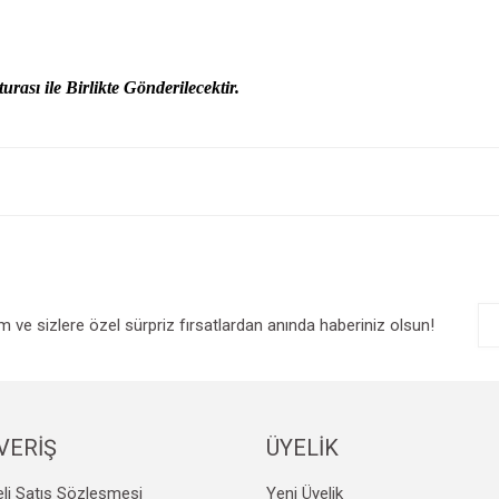
urası ile Birlikte Gönderilecektir.
e diğer konularda yetersiz gördüğünüz noktaları öneri formunu kullanarak tarafım
Bu ürüne ilk yorumu siz yapın!
r.
Yorum Yaz
im ve sizlere özel sürpriz fırsatlardan anında haberiniz olsun!
VERİŞ
ÜYELİK
Gönder
li Satış Sözleşmesi
Yeni Üyelik