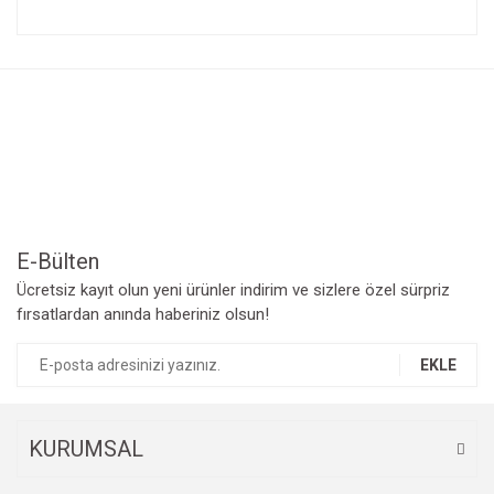
Bu ürünün fiyat bilgisi, resim, ürün açıklamalarında ve diğer
konularda yetersiz gördüğünüz noktaları öneri formunu
Bu ürüne ilk yorumu siz yapın!
kullanarak tarafımıza iletebilirsiniz.
Görüş ve önerileriniz için teşekkür ederiz.
Yorum Yaz
Ürün resmi kalitesiz, bozuk veya görüntülenemiyor.
Ürün açıklamasında eksik bilgiler bulunuyor.
Ürün bilgilerinde hatalar bulunuyor.
Ürün fiyatı diğer sitelerden daha pahalı.
Bu ürüne benzer farklı alternatifler olmalı.
E-Bülten
Ücretsiz kayıt olun yeni ürünler indirim ve sizlere özel sürpriz
fırsatlardan anında haberiniz olsun!
EKLE
Gönder
KURUMSAL