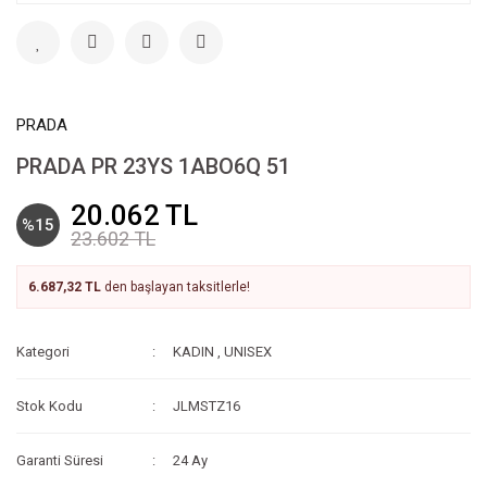
PRADA
PRADA PR 23YS 1ABO6Q 51
20.062 TL
%15
23.602 TL
6.687,32 TL
den başlayan taksitlerle!
Kategori
KADIN
,
UNISEX
Stok Kodu
JLMSTZ16
Garanti Süresi
24 Ay