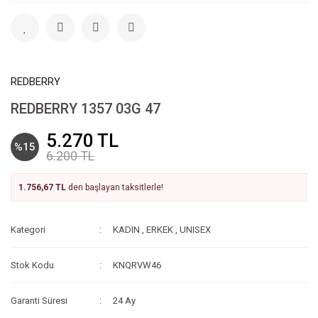
REDBERRY
REDBERRY 1357 03G 47
5.270 TL
%15
6.200 TL
1.756,67 TL
den başlayan taksitlerle!
Kategori
KADIN
,
ERKEK
,
UNISEX
Stok Kodu
KNQRVW46
Garanti Süresi
24 Ay