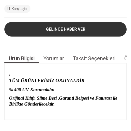
Karşılaştır
GELİNCE HABER VER
Ürün Bilgisi
Yorumlar
Taksit Seçenekleri
Öne
TÜM ÜRÜNLERİMİZ ORJINALDİR
% 400 UV Korumalıdır.
Orijinal Kılıfı, Silme Bezi ,Garanti Belgesi ve Faturası ile
Birlikte Gönderilecektir.
Bu ürünün fiyat bilgisi, resim, ürün açıklamalarında ve diğer
konularda yetersiz gördüğünüz noktaları öneri formunu
Bu ürüne ilk yorumu siz yapın!
kullanarak tarafımıza iletebilirsiniz.
Görüş ve önerileriniz için teşekkür ederiz.