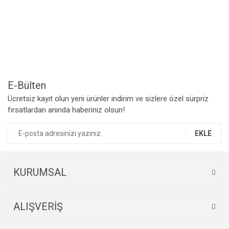
Yorum Yaz
Ürün resmi kalitesiz, bozuk veya görüntülenemiyor.
Ürün açıklamasında eksik bilgiler bulunuyor.
Ürün bilgilerinde hatalar bulunuyor.
Ürün fiyatı diğer sitelerden daha pahalı.
Bu ürüne benzer farklı alternatifler olmalı.
E-Bülten
Ücretsiz kayıt olun yeni ürünler indirim ve sizlere özel sürpriz
fırsatlardan anında haberiniz olsun!
EKLE
Gönder
KURUMSAL
ALIŞVERİŞ