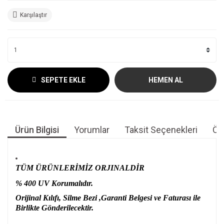
Karşılaştır
SEPETE EKLE
HEMEN AL
Ürün Bilgisi
Yorumlar
Taksit Seçenekleri
Öne
TÜM ÜRÜNLERİMİZ ORJINALDİR
% 400 UV Korumalıdır.
Orijinal Kılıfı, Silme Bezi ,Garanti Belgesi ve Faturası ile
Birlikte Gönderilecektir.
Bu ürünün fiyat bilgisi, resim, ürün açıklamalarında ve diğer