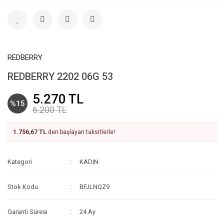
REDBERRY
REDBERRY 2202 06G 53
5.270 TL
%15
6.200 TL
1.756,67 TL
den başlayan taksitlerle!
Kategori
KADIN
Stok Kodu
BFJLNQZ9
Garanti Süresi
24 Ay