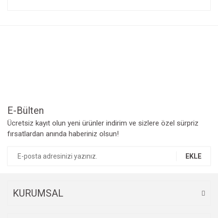
konularda yetersiz gördüğünüz noktaları öneri formunu
Bu ürüne ilk yorumu siz yapın!
kullanarak tarafımıza iletebilirsiniz.
Görüş ve önerileriniz için teşekkür ederiz.
Yorum Yaz
Ürün resmi kalitesiz, bozuk veya görüntülenemiyor.
Ürün açıklamasında eksik bilgiler bulunuyor.
Ürün bilgilerinde hatalar bulunuyor.
Ürün fiyatı diğer sitelerden daha pahalı.
Bu ürüne benzer farklı alternatifler olmalı.
E-Bülten
Ücretsiz kayıt olun yeni ürünler indirim ve sizlere özel sürpriz
fırsatlardan anında haberiniz olsun!
EKLE
Gönder
KURUMSAL