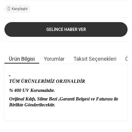
Karşılaştır
GELİNCE HABER VER
Ürün Bilgisi
Yorumlar
Taksit Seçenekleri
Öne
TÜM ÜRÜNLERİMİZ ORJINALDİR
% 400 UV Korumalıdır.
Orijinal Kılıfı, Silme Bezi ,Garanti Belgesi ve Faturası ile
Birlikte Gönderilecektir.
Bu ürünün fiyat bilgisi, resim, ürün açıklamalarında ve diğer
konularda yetersiz gördüğünüz noktaları öneri formunu
Bu ürüne ilk yorumu siz yapın!
kullanarak tarafımıza iletebilirsiniz.
Görüş ve önerileriniz için teşekkür ederiz.