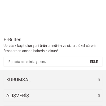
Yorum Yaz
Ürün resmi kalitesiz, bozuk veya görüntülenemiyor.
Ürün açıklamasında eksik bilgiler bulunuyor.
Ürün bilgilerinde hatalar bulunuyor.
Ürün fiyatı diğer sitelerden daha pahalı.
Bu ürüne benzer farklı alternatifler olmalı.
E-Bülten
Ücretsiz kayıt olun yeni ürünler indirim ve sizlere özel sürpriz
fırsatlardan anında haberiniz olsun!
EKLE
Gönder
KURUMSAL
ALIŞVERİŞ