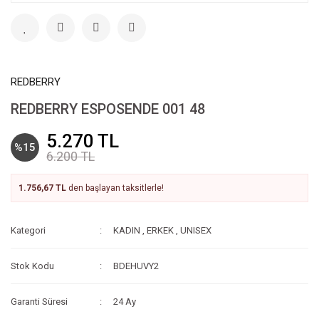
REDBERRY
REDBERRY ESPOSENDE 001 48
5.270 TL
%15
6.200 TL
1.756,67 TL
den başlayan taksitlerle!
Kategori
KADIN
,
ERKEK
,
UNISEX
Stok Kodu
BDEHUVY2
Garanti Süresi
24 Ay