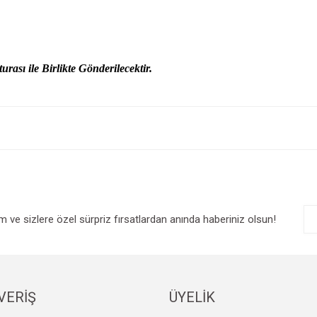
urası ile Birlikte Gönderilecektir.
e diğer konularda yetersiz gördüğünüz noktaları öneri formunu kullanarak tarafım
Bu ürüne ilk yorumu siz yapın!
r.
Yorum Yaz
im ve sizlere özel sürpriz fırsatlardan anında haberiniz olsun!
VERİŞ
ÜYELİK
Gönder