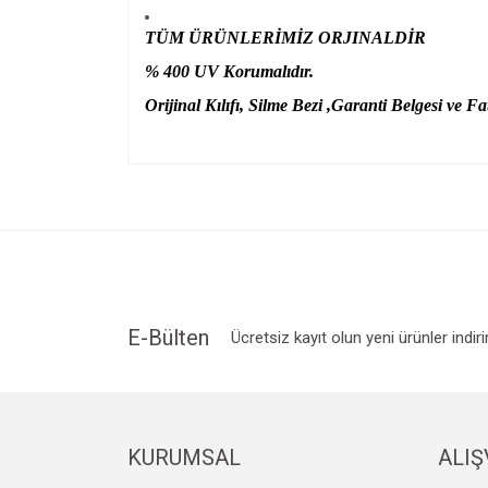
TÜM ÜRÜNLERİMİZ ORJINALDİR
% 400 UV Korumalıdır.
Orijinal Kılıfı, Silme Bezi ,Garanti Belgesi ve Fat
Bu ürünün fiyat bilgisi, resim, ürün açıklamalarında v
Görüş ve önerileriniz için teşekkür ederiz.
Ürün resmi kalitesiz, bozuk veya görüntülenemiyo
Ürün açıklamasında eksik bilgiler bulunuyor.
Ürün bilgilerinde hatalar bulunuyor.
Ürün fiyatı diğer sitelerden daha pahalı.
E-Bülten
Ücretsiz kayıt olun yeni ürünler indir
Bu ürüne benzer farklı alternatifler olmalı.
KURUMSAL
ALIŞ