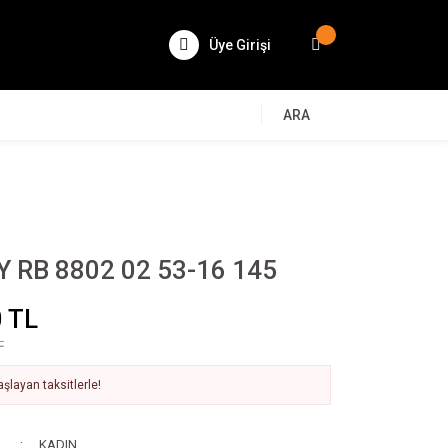
Üye Girişi
ARA
 RB 8802 02 53-16 145
 TL
L
şlayan taksitlerle!
KADIN