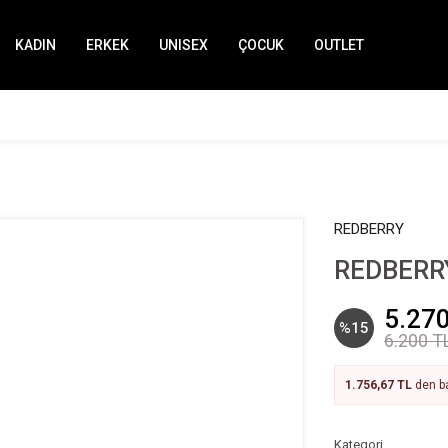
KADIN
ERKEK
UNISEX
ÇOCUK
OUTLET
REDBERRY
REDBERRY
5.270
%15
6.200 T
1.756,67 TL
den ba
Kategori