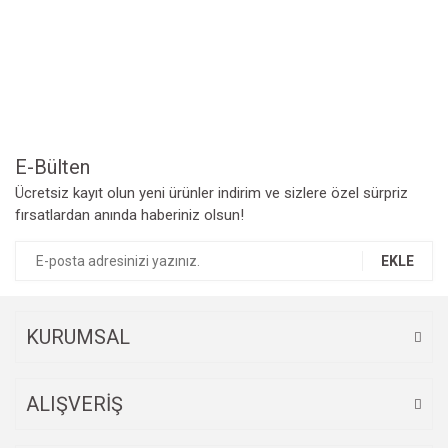
Yorum Yaz
Ürün resmi kalitesiz, bozuk veya görüntülenemiyor.
Ürün açıklamasında eksik bilgiler bulunuyor.
Ürün bilgilerinde hatalar bulunuyor.
Ürün fiyatı diğer sitelerden daha pahalı.
Bu ürüne benzer farklı alternatifler olmalı.
E-Bülten
Ücretsiz kayıt olun yeni ürünler indirim ve sizlere özel sürpriz
fırsatlardan anında haberiniz olsun!
EKLE
Gönder
KURUMSAL
ALIŞVERİŞ