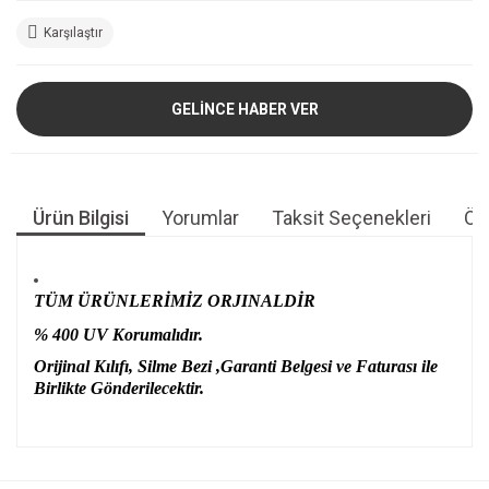
Karşılaştır
GELİNCE HABER VER
Ürün Bilgisi
Yorumlar
Taksit Seçenekleri
Öne
TÜM ÜRÜNLERİMİZ ORJINALDİR
% 400 UV Korumalıdır.
Orijinal Kılıfı, Silme Bezi ,Garanti Belgesi ve Faturası ile
Birlikte Gönderilecektir.
Bu ürünün fiyat bilgisi, resim, ürün açıklamalarında ve diğer
konularda yetersiz gördüğünüz noktaları öneri formunu
Bu ürüne ilk yorumu siz yapın!
kullanarak tarafımıza iletebilirsiniz.
Görüş ve önerileriniz için teşekkür ederiz.