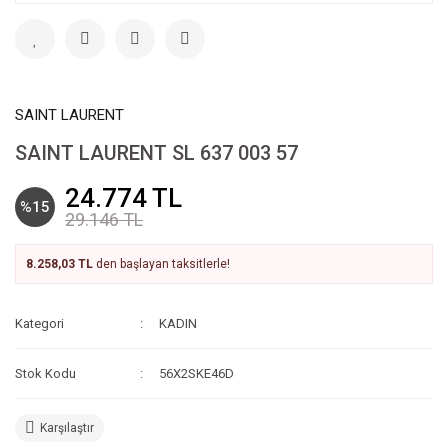
SAINT LAURENT
SAINT LAURENT SL 637 003 57
24.774 TL
%15
29.146 TL
8.258,03 TL
den başlayan taksitlerle!
Kategori
KADIN
Stok Kodu
56X2SKE46D
Karşılaştır