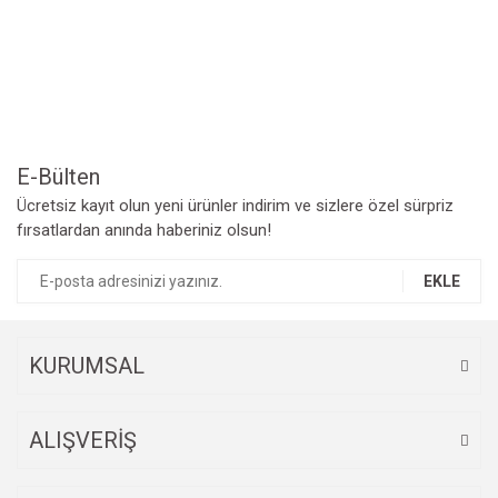
Yorum Yaz
Ürün resmi kalitesiz, bozuk veya görüntülenemiyor.
Ürün açıklamasında eksik bilgiler bulunuyor.
Ürün bilgilerinde hatalar bulunuyor.
Ürün fiyatı diğer sitelerden daha pahalı.
Bu ürüne benzer farklı alternatifler olmalı.
E-Bülten
Ücretsiz kayıt olun yeni ürünler indirim ve sizlere özel sürpriz
fırsatlardan anında haberiniz olsun!
EKLE
Gönder
KURUMSAL
ALIŞVERİŞ