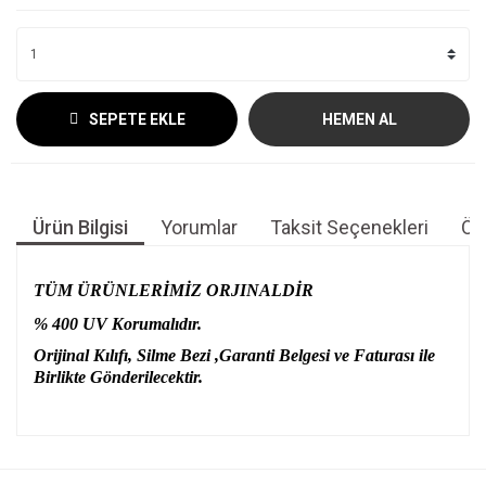
SEPETE EKLE
HEMEN AL
Ürün Bilgisi
Yorumlar
Taksit Seçenekleri
Öne
TÜM ÜRÜNLERİMİZ ORJINALDİR
% 400 UV Korumalıdır.
Orijinal Kılıfı, Silme Bezi ,Garanti Belgesi ve Faturası ile
Birlikte Gönderilecektir.
Bu ürünün fiyat bilgisi, resim, ürün açıklamalarında ve diğer
konularda yetersiz gördüğünüz noktaları öneri formunu
Bu ürüne ilk yorumu siz yapın!
kullanarak tarafımıza iletebilirsiniz.
Görüş ve önerileriniz için teşekkür ederiz.