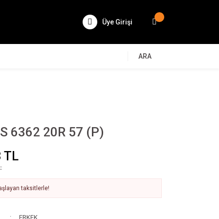
Üye Girişi
ARA
 6362 20R 57 (P)
 TL
L
şlayan taksitlerle!
ERKEK