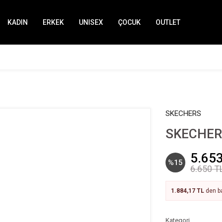
KADIN
ERKEK
UNISEX
ÇOCUK
OUTLET
SKECHERS
SKECHERS
5.653
%15
6.650 T
1.884,17 TL
den ba
Kategori