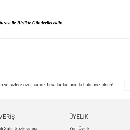
urası ile Birlikte Gönderilecektir.
e diğer konularda yetersiz gördüğünüz noktaları öneri formunu kullanarak tarafım
Bu ürüne ilk yorumu siz yapın!
r.
Yorum Yaz
im ve sizlere özel sürpriz fırsatlardan anında haberiniz olsun!
VERİŞ
ÜYELİK
Gönder
li Satış Sözleşmesi
Yeni Üyelik