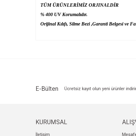
TÜM ÜRÜNLERİMİZ ORJINALDİR
% 400 UV Korumalıdır.
Orijinal Kılıfı, Silme Bezi ,Garanti Belgesi ve Fat
Bu ürünün fiyat bilgisi, resim, ürün açıklamalarında v
Görüş ve önerileriniz için teşekkür ederiz.
Ürün resmi kalitesiz, bozuk veya görüntülenemiyo
Ürün açıklamasında eksik bilgiler bulunuyor.
Ürün bilgilerinde hatalar bulunuyor.
Ürün fiyatı diğer sitelerden daha pahalı.
E-Bülten
Ücretsiz kayıt olun yeni ürünler indir
Bu ürüne benzer farklı alternatifler olmalı.
KURUMSAL
ALIŞ
İletişim
Mesafe