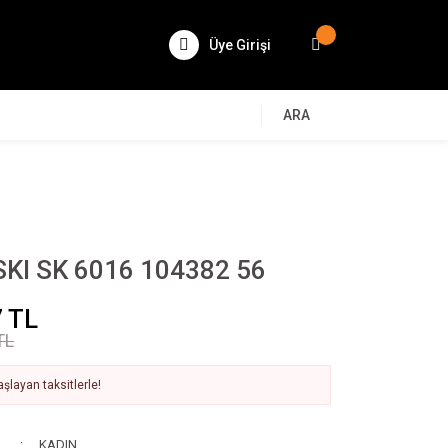
Üye Girişi
ARA
I SK 6016 104382 56
 TL
TL
şlayan taksitlerle!
KADIN