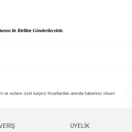
urası ile Birlikte Gönderilecektir.
e diğer konularda yetersiz gördüğünüz noktaları öneri formunu kullanarak tarafım
Bu ürüne ilk yorumu siz yapın!
r.
Yorum Yaz
im ve sizlere özel sürpriz fırsatlardan anında haberiniz olsun!
VERİŞ
ÜYELİK