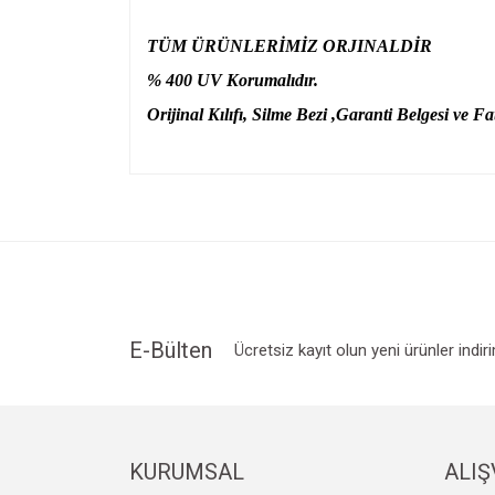
TÜM ÜRÜNLERİMİZ ORJINALDİR
% 400 UV Korumalıdır.
Orijinal Kılıfı, Silme Bezi ,Garanti Belgesi ve Fat
Bu ürünün fiyat bilgisi, resim, ürün açıklamalarında v
Görüş ve önerileriniz için teşekkür ederiz.
Ürün resmi kalitesiz, bozuk veya görüntülenemiyo
Ürün açıklamasında eksik bilgiler bulunuyor.
Ürün bilgilerinde hatalar bulunuyor.
Ürün fiyatı diğer sitelerden daha pahalı.
E-Bülten
Ücretsiz kayıt olun yeni ürünler indir
Bu ürüne benzer farklı alternatifler olmalı.
KURUMSAL
ALIŞ