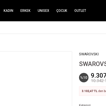
KADIN
ERKEK
UNISEX
ÇOCUK
OUTLET
SWAROVSKI
SWAROVSK
9.307
%10
10.342 
3.102,47 TL
den ba
Kategori