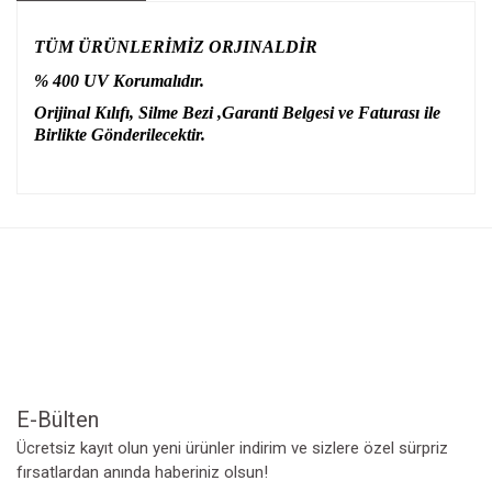
TÜM ÜRÜNLERİMİZ ORJINALDİR
% 400 UV Korumalıdır.
Orijinal Kılıfı, Silme Bezi ,Garanti Belgesi ve Faturası ile
Birlikte Gönderilecektir.
Bu ürünün fiyat bilgisi, resim, ürün açıklamalarında ve diğer
konularda yetersiz gördüğünüz noktaları öneri formunu
Bu ürüne ilk yorumu siz yapın!
kullanarak tarafımıza iletebilirsiniz.
Görüş ve önerileriniz için teşekkür ederiz.
Yorum Yaz
Ürün resmi kalitesiz, bozuk veya görüntülenemiyor.
Ürün açıklamasında eksik bilgiler bulunuyor.
Ürün bilgilerinde hatalar bulunuyor.
Ürün fiyatı diğer sitelerden daha pahalı.
Bu ürüne benzer farklı alternatifler olmalı.
E-Bülten
Ücretsiz kayıt olun yeni ürünler indirim ve sizlere özel sürpriz
fırsatlardan anında haberiniz olsun!