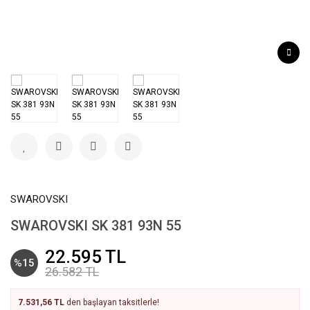
SWAROVSKI
SWAROVSKI SK 381 93N 55
22.595 TL
%15
26.582 TL
7.531,56 TL
den başlayan taksitlerle!