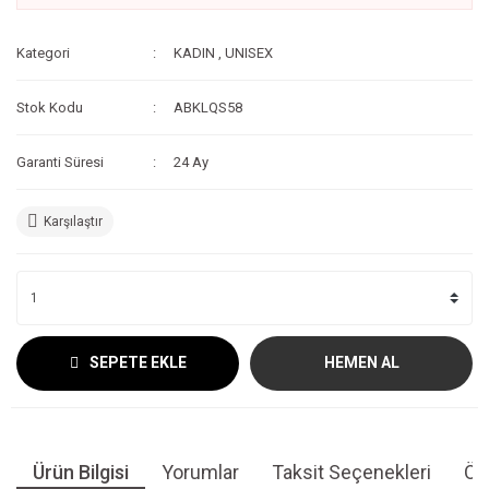
Kategori
KADIN
,
UNISEX
Stok Kodu
ABKLQS58
Garanti Süresi
24 Ay
Karşılaştır
SEPETE EKLE
HEMEN AL
Ürün Bilgisi
Yorumlar
Taksit Seçenekleri
Öne