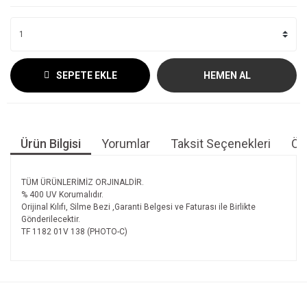
SEPETE EKLE
HEMEN AL
Ürün Bilgisi
Yorumlar
Taksit Seçenekleri
Öne
TÜM ÜRÜNLERİMİZ ORJINALDİR.
% 400 UV Korumalıdır.
Orijinal Kılıfı, Silme Bezi ,Garanti Belgesi ve Faturası ile Birlikte
Gönderilecektir.
TF 1182 01V 138 (PHOTO-C)
Bu ürünün fiyat bilgisi, resim, ürün açıklamalarında ve diğer
konularda yetersiz gördüğünüz noktaları öneri formunu
Bu ürüne ilk yorumu siz yapın!
kullanarak tarafımıza iletebilirsiniz.
Görüş ve önerileriniz için teşekkür ederiz.