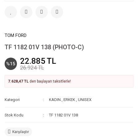
TOM FORD
TF 1182 01V 138 (PHOTO-C)
22.885 TL
%15
26.924 TL
7.628,47 TL
den başlayan taksitlerle!
Kategori
KADIN
,
ERKEK
,
UNISEX
Stok Kodu
TF 1182 01V 138
Karşılaştır