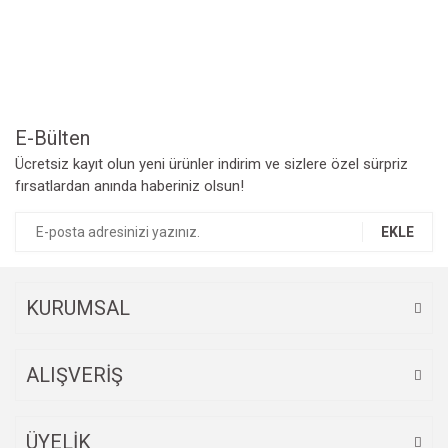
Yorum Yaz
Ürün resmi kalitesiz, bozuk veya görüntülenemiyor.
Ürün açıklamasında eksik bilgiler bulunuyor.
Ürün bilgilerinde hatalar bulunuyor.
Ürün fiyatı diğer sitelerden daha pahalı.
Bu ürüne benzer farklı alternatifler olmalı.
E-Bülten
Ücretsiz kayıt olun yeni ürünler indirim ve sizlere özel sürpriz
fırsatlardan anında haberiniz olsun!
EKLE
Gönder
KURUMSAL
ALIŞVERİŞ
ÜYELİK