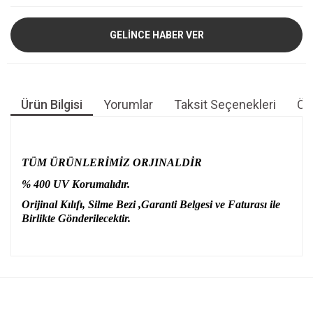
GELİNCE HABER VER
Ürün Bilgisi
Yorumlar
Taksit Seçenekleri
Öne
TÜM ÜRÜNLERİMİZ ORJINALDİR
% 400 UV Korumalıdır.
Orijinal Kılıfı, Silme Bezi ,Garanti Belgesi ve Faturası ile
Birlikte Gönderilecektir.
Bu ürünün fiyat bilgisi, resim, ürün açıklamalarında ve diğer
konularda yetersiz gördüğünüz noktaları öneri formunu
Bu ürüne ilk yorumu siz yapın!
kullanarak tarafımıza iletebilirsiniz.
Görüş ve önerileriniz için teşekkür ederiz.
Yorum Yaz