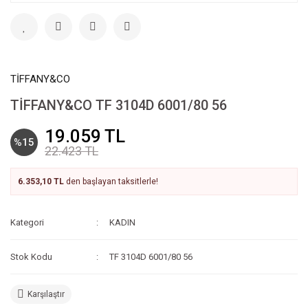
TİFFANY&CO
TİFFANY&CO TF 3104D 6001/80 56
19.059 TL
%15
22.423 TL
6.353,10 TL
den başlayan taksitlerle!
Kategori
KADIN
Stok Kodu
TF 3104D 6001/80 56
Karşılaştır