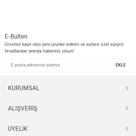
Ürün resmi kalitesiz, bozuk veya görüntülenemiyor.
Ürün açıklamasında eksik bilgiler bulunuyor.
Ürün bilgilerinde hatalar bulunuyor.
Ürün fiyatı diğer sitelerden daha pahalı.
Bu ürüne benzer farklı alternatifler olmalı.
E-Bülten
Ücretsiz kayıt olun yeni ürünler indirim ve sizlere özel sürpriz
fırsatlardan anında haberiniz olsun!
EKLE
Gönder
KURUMSAL
ALIŞVERİŞ
ÜYELİK