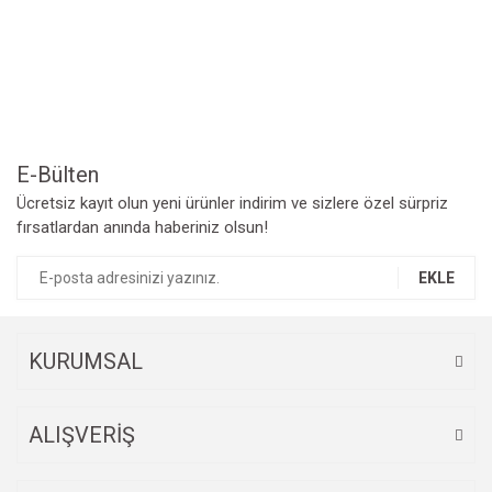
Yorum Yaz
Ürün resmi kalitesiz, bozuk veya görüntülenemiyor.
Ürün açıklamasında eksik bilgiler bulunuyor.
Ürün bilgilerinde hatalar bulunuyor.
Ürün fiyatı diğer sitelerden daha pahalı.
Bu ürüne benzer farklı alternatifler olmalı.
E-Bülten
Ücretsiz kayıt olun yeni ürünler indirim ve sizlere özel sürpriz
fırsatlardan anında haberiniz olsun!
EKLE
Gönder
KURUMSAL
ALIŞVERİŞ