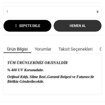
SEPETE EKLE
HEMEN AL
Ürün Bilgisi
Yorumlar
Taksit Seçenekleri
Öne
TÜM ÜRÜNLERİMİZ ORJINALDİR
% 400 UV Korumalıdır.
Orijinal Kılıfı, Silme Bezi ,Garanti Belgesi ve Faturası ile
Birlikte Gönderilecektir.
Bu ürünün fiyat bilgisi, resim, ürün açıklamalarında ve diğer
konularda yetersiz gördüğünüz noktaları öneri formunu
Bu ürüne ilk yorumu siz yapın!
kullanarak tarafımıza iletebilirsiniz.
Görüş ve önerileriniz için teşekkür ederiz.