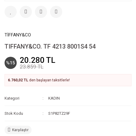
TİFFANY&CO
TIFFANY&CO. TF 4213 8001S4 54
20.280 TL
%15
23.859 TL
6.760,02 TL
den başlayan taksitlerle!
Kategori
KADIN
Stok Kodu
S1P82TZ29F
Karşılaştır