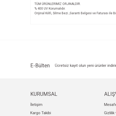
TÜM ÜRÜNLERİMİZ ORJINALDİR.
% 400 UV Korumalıdır.
Orijinal Kılıfı, Silme Bezi ,Garanti Belgesi ve Faturası ile B
Bu ürünün fiyat bilgisi, resim, ürün açıklamalarında v
Görüş ve önerileriniz için teşekkür ederiz.
Ürün resmi kalitesiz, bozuk veya görüntülenemiyo
Ürün açıklamasında eksik bilgiler bulunuyor.
Ürün bilgilerinde hatalar bulunuyor.
Ürün fiyatı diğer sitelerden daha pahalı.
E-Bülten
Ücretsiz kayıt olun yeni ürünler indir
Bu ürüne benzer farklı alternatifler olmalı.
KURUMSAL
ALIŞ
İletişim
Mesafe
Kargo Takibi
Gizlili