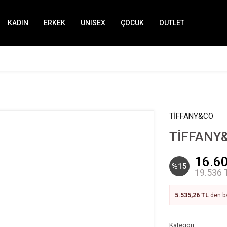
KADIN
ERKEK
UNISEX
ÇOCUK
OUTLET
TİFFANY&CO
TİFFANY&
16.6
%15
19.536 
5.535,26 TL
den ba
Kategori