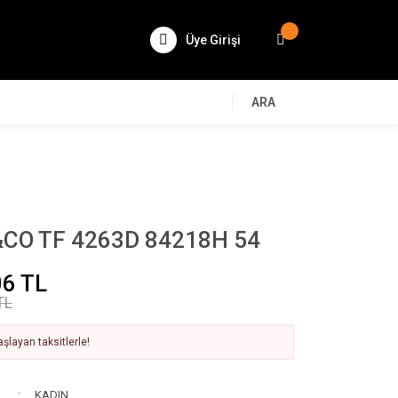
Üye Girişi
ARA
CO TF 4263D 84218H 54
06 TL
TL
şlayan taksitlerle!
KADIN