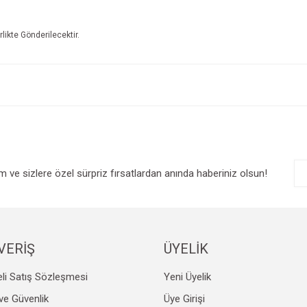
irlikte Gönderilecektir.
e diğer konularda yetersiz gördüğünüz noktaları öneri formunu kullanarak tarafım
Bu ürüne ilk yorumu siz yapın!
r.
Yorum Yaz
im ve sizlere özel sürpriz fırsatlardan anında haberiniz olsun!
VERİŞ
ÜYELİK
Gönder
li Satış Sözleşmesi
Yeni Üyelik
k ve Güvenlik
Üye Girişi