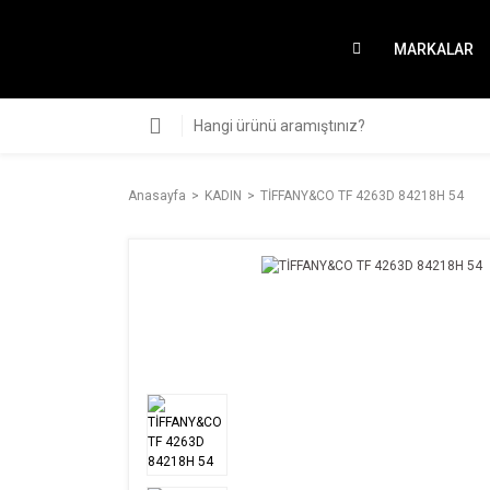
MARKALAR
Anasayfa
KADIN
TİFFANY&CO TF 4263D 84218H 54