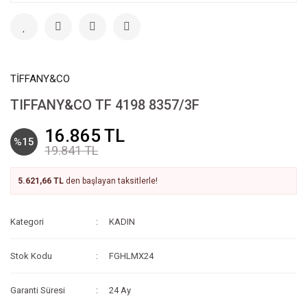
TİFFANY&CO
TIFFANY&CO TF 4198 8357/3F
16.865 TL
%15
19.841 TL
5.621,66 TL
den başlayan taksitlerle!
Kategori
KADIN
Stok Kodu
FGHLMX24
Garanti Süresi
24 Ay