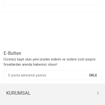
konularda yetersiz gördüğünüz noktaları öneri formunu
Bu ürüne ilk yorumu siz yapın!
kullanarak tarafımıza iletebilirsiniz.
Görüş ve önerileriniz için teşekkür ederiz.
Yorum Yaz
Ürün resmi kalitesiz, bozuk veya görüntülenemiyor.
Ürün açıklamasında eksik bilgiler bulunuyor.
Ürün bilgilerinde hatalar bulunuyor.
Ürün fiyatı diğer sitelerden daha pahalı.
Bu ürüne benzer farklı alternatifler olmalı.
E-Bülten
Ücretsiz kayıt olun yeni ürünler indirim ve sizlere özel sürpriz
fırsatlardan anında haberiniz olsun!
EKLE
Gönder
KURUMSAL