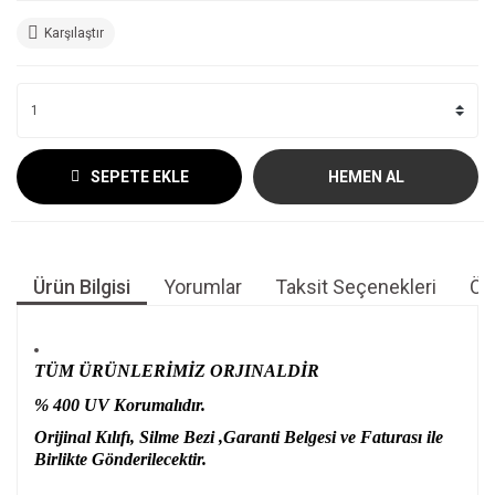
Karşılaştır
SEPETE EKLE
HEMEN AL
Ürün Bilgisi
Yorumlar
Taksit Seçenekleri
Öne
TÜM ÜRÜNLERİMİZ ORJINALDİR
% 400 UV Korumalıdır.
Orijinal Kılıfı, Silme Bezi ,Garanti Belgesi ve Faturası ile
Birlikte Gönderilecektir.
Bu ürünün fiyat bilgisi, resim, ürün açıklamalarında ve diğer