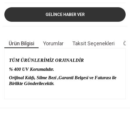
GELİNCE HABER VER
Ürün Bilgisi
Yorumlar
Taksit Seçenekleri
Öne
TÜM ÜRÜNLERİMİZ ORJINALDİR
% 400 UV Korumalıdır.
Orijinal Kılıfı, Silme Bezi ,Garanti Belgesi ve Faturası ile
Birlikte Gönderilecektir.
Bu ürünün fiyat bilgisi, resim, ürün açıklamalarında ve diğer
konularda yetersiz gördüğünüz noktaları öneri formunu
Bu ürüne ilk yorumu siz yapın!
kullanarak tarafımıza iletebilirsiniz.
Görüş ve önerileriniz için teşekkür ederiz.
Yorum Yaz
Ürün resmi kalitesiz, bozuk veya görüntülenemiyor.