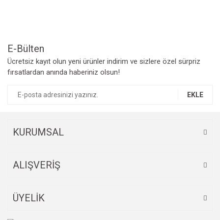
Ürün açıklamasında eksik bilgiler bulunuyor.
Ürün bilgilerinde hatalar bulunuyor.
Ürün fiyatı diğer sitelerden daha pahalı.
Bu ürüne benzer farklı alternatifler olmalı.
E-Bülten
Ücretsiz kayıt olun yeni ürünler indirim ve sizlere özel sürpriz
fırsatlardan anında haberiniz olsun!
EKLE
Gönder
KURUMSAL
ALIŞVERİŞ
ÜYELİK