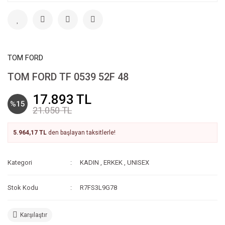
TOM FORD
TOM FORD TF 0539 52F 48
17.893 TL
%15
21.050 TL
5.964,17 TL
den başlayan taksitlerle!
Kategori
KADIN
,
ERKEK
,
UNISEX
Stok Kodu
R7FS3L9G78
Karşılaştır