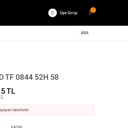
Üye Girişi
ARA
 TF 0844 52H 58
15 TL
TL
şlayan taksitlerle!
KADIN