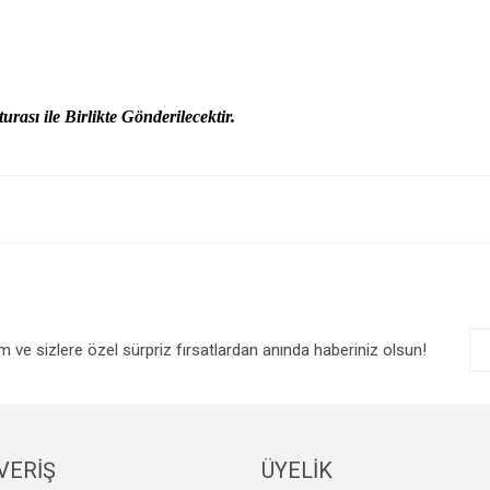
urası ile Birlikte Gönderilecektir.
e diğer konularda yetersiz gördüğünüz noktaları öneri formunu kullanarak tarafım
Bu ürüne ilk yorumu siz yapın!
r.
Yorum Yaz
im ve sizlere özel sürpriz fırsatlardan anında haberiniz olsun!
VERİŞ
ÜYELİK