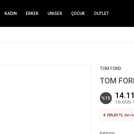
KADIN
ERKEK
UNISEX
ÇOCUK
OUTLET
TOM FORD
TOM FORD
14.1
%15
16.606 
4.705,03 TL
den ba
Kategori