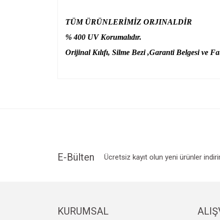
TÜM ÜRÜNLERİMİZ ORJINALDİR
% 400 UV Korumalıdır.
Orijinal Kılıfı, Silme Bezi ,Garanti Belgesi ve Fat
Bu ürünün fiyat bilgisi, resim, ürün açıklamalarında v
Görüş ve önerileriniz için teşekkür ederiz.
Ürün resmi kalitesiz, bozuk veya görüntülenemiyo
Ürün açıklamasında eksik bilgiler bulunuyor.
Ürün bilgilerinde hatalar bulunuyor.
Ürün fiyatı diğer sitelerden daha pahalı.
E-Bülten
Ücretsiz kayıt olun yeni ürünler indir
Bu ürüne benzer farklı alternatifler olmalı.
KURUMSAL
ALIŞ