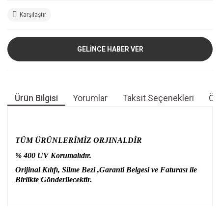
Karşılaştır
GELİNCE HABER VER
Ürün Bilgisi
Yorumlar
Taksit Seçenekleri
Öne
TÜM ÜRÜNLERİMİZ ORJINALDİR
% 400 UV Korumalıdır.
Orijinal Kılıfı, Silme Bezi ,Garanti Belgesi ve Faturası ile
Birlikte Gönderilecektir.
Bu ürünün fiyat bilgisi, resim, ürün açıklamalarında ve diğer
konularda yetersiz gördüğünüz noktaları öneri formunu
Bu ürüne ilk yorumu siz yapın!
kullanarak tarafımıza iletebilirsiniz.