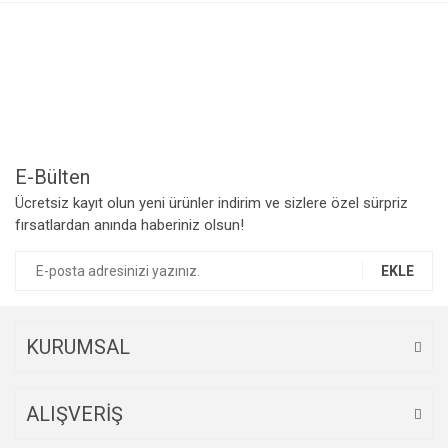
Görüş ve önerileriniz için teşekkür ederiz.
Yorum Yaz
Ürün resmi kalitesiz, bozuk veya görüntülenemiyor.
Ürün açıklamasında eksik bilgiler bulunuyor.
Ürün bilgilerinde hatalar bulunuyor.
Ürün fiyatı diğer sitelerden daha pahalı.
Bu ürüne benzer farklı alternatifler olmalı.
E-Bülten
Ücretsiz kayıt olun yeni ürünler indirim ve sizlere özel sürpriz
fırsatlardan anında haberiniz olsun!
EKLE
Gönder
KURUMSAL
ALIŞVERİŞ