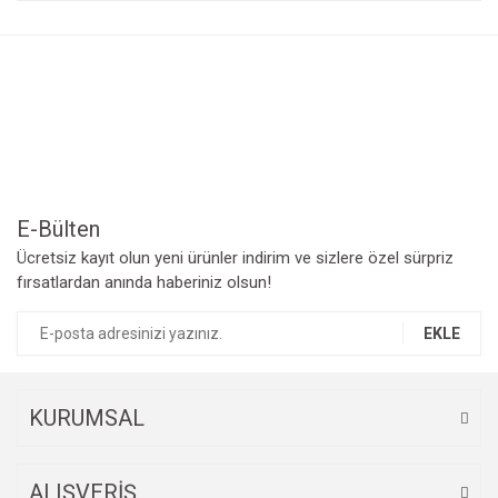
Bu ürüne ilk yorumu siz yapın!
kullanarak tarafımıza iletebilirsiniz.
Görüş ve önerileriniz için teşekkür ederiz.
Yorum Yaz
Ürün resmi kalitesiz, bozuk veya görüntülenemiyor.
Ürün açıklamasında eksik bilgiler bulunuyor.
Ürün bilgilerinde hatalar bulunuyor.
Ürün fiyatı diğer sitelerden daha pahalı.
Bu ürüne benzer farklı alternatifler olmalı.
E-Bülten
Ücretsiz kayıt olun yeni ürünler indirim ve sizlere özel sürpriz
fırsatlardan anında haberiniz olsun!
EKLE
Gönder
KURUMSAL
ALIŞVERİŞ