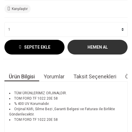
Karşılaştır
SEPETE EKLE
HEMEN AL
Ürün Bilgisi
Yorumlar
Taksit Seçenekleri
Öne
TÜM ÜRÜNLERİMİZ ORJINALDİR.
TOM FORD TF 1022 20E 58
% 400 UV Korumalıdır.
Orijinal Kılıfı, Silme Bezi ,Garanti Belgesi ve Faturası ile Birlikte
Gönderilecektir.
TOM FORD TF 1022 20E 58
Bu ürünün fiyat bilgisi, resim, ürün açıklamalarında ve diğer
konularda yetersiz gördüğünüz noktaları öneri formunu