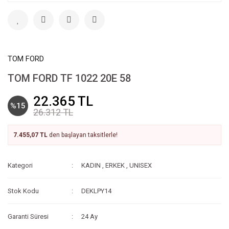
TOM FORD
TOM FORD TF 1022 20E 58
22.365 TL
%15
26.312 TL
7.455,07 TL
den başlayan taksitlerle!
Kategori
KADIN
,
ERKEK
,
UNISEX
Stok Kodu
DEKLPY14
Garanti Süresi
24 Ay