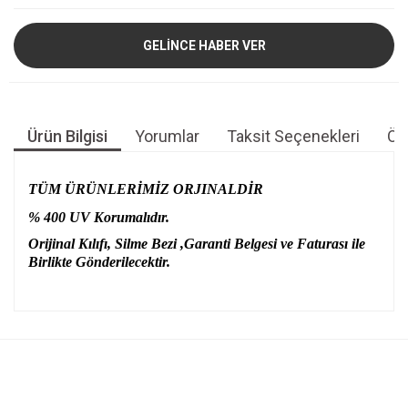
GELİNCE HABER VER
Ürün Bilgisi
Yorumlar
Taksit Seçenekleri
Öne
TÜM ÜRÜNLERİMİZ ORJINALDİR
% 400 UV Korumalıdır.
Orijinal Kılıfı, Silme Bezi ,Garanti Belgesi ve Faturası ile
Birlikte Gönderilecektir.
Bu ürünün fiyat bilgisi, resim, ürün açıklamalarında ve diğer
konularda yetersiz gördüğünüz noktaları öneri formunu
Bu ürüne ilk yorumu siz yapın!
kullanarak tarafımıza iletebilirsiniz.
Görüş ve önerileriniz için teşekkür ederiz.
Yorum Yaz
Ürün resmi kalitesiz, bozuk veya görüntülenemiyor.