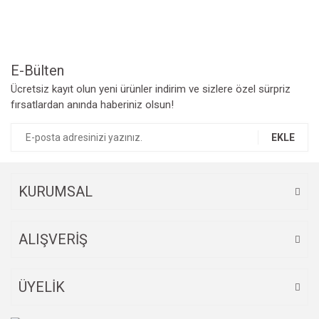
Ürün açıklamasında eksik bilgiler bulunuyor.
Ürün bilgilerinde hatalar bulunuyor.
Ürün fiyatı diğer sitelerden daha pahalı.
Bu ürüne benzer farklı alternatifler olmalı.
E-Bülten
Ücretsiz kayıt olun yeni ürünler indirim ve sizlere özel sürpriz
fırsatlardan anında haberiniz olsun!
EKLE
Gönder
KURUMSAL
ALIŞVERİŞ
ÜYELİK