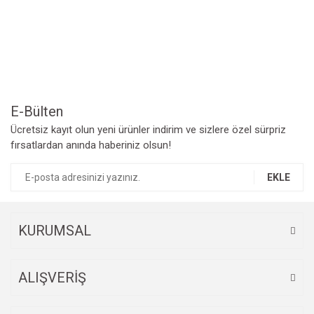
Yorum Yaz
Ürün resmi kalitesiz, bozuk veya görüntülenemiyor.
Ürün açıklamasında eksik bilgiler bulunuyor.
Ürün bilgilerinde hatalar bulunuyor.
Ürün fiyatı diğer sitelerden daha pahalı.
Bu ürüne benzer farklı alternatifler olmalı.
E-Bülten
Ücretsiz kayıt olun yeni ürünler indirim ve sizlere özel sürpriz
fırsatlardan anında haberiniz olsun!
EKLE
Gönder
KURUMSAL
ALIŞVERİŞ