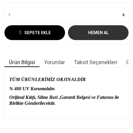
SEPETE EKLE
HEMEN AL
Ürün Bilgisi
Yorumlar
Taksit Seçenekleri
Öne
TÜM ÜRÜNLERİMİZ ORJINALDİR
% 400 UV Korumalıdır.
Orijinal Kılıfı, Silme Bezi ,Garanti Belgesi ve Faturası ile
Birlikte Gönderilecektir.
Bu ürünün fiyat bilgisi, resim, ürün açıklamalarında ve diğer
konularda yetersiz gördüğünüz noktaları öneri formunu
Bu ürüne ilk yorumu siz yapın!
kullanarak tarafımıza iletebilirsiniz.
Görüş ve önerileriniz için teşekkür ederiz.