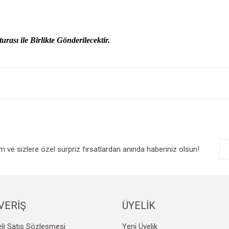
urası ile Birlikte Gönderilecektir.
e diğer konularda yetersiz gördüğünüz noktaları öneri formunu kullanarak tarafım
Bu ürüne ilk yorumu siz yapın!
r.
Yorum Yaz
im ve sizlere özel sürpriz fırsatlardan anında haberiniz olsun!
VERİŞ
ÜYELİK
Gönder
li Satış Sözleşmesi
Yeni Üyelik