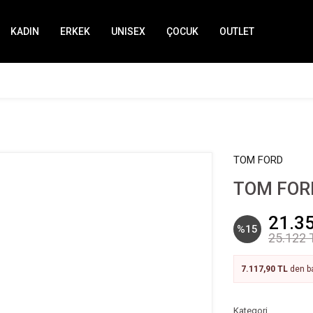
KADIN
ERKEK
UNISEX
ÇOCUK
OUTLET
TOM FORD
TOM FORD
21.3
%15
25.122 
7.117,90 TL
den ba
Kategori