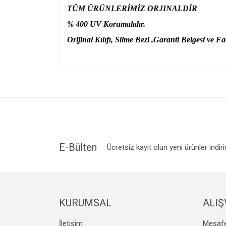
TÜM ÜRÜNLERİMİZ ORJINALDİR
% 400 UV Korumalıdır.
Orijinal Kılıfı, Silme Bezi ,Garanti Belgesi ve Fat
Bu ürünün fiyat bilgisi, resim, ürün açıklamalarında v
Görüş ve önerileriniz için teşekkür ederiz.
Ürün resmi kalitesiz, bozuk veya görüntülenemiyo
Ürün açıklamasında eksik bilgiler bulunuyor.
Ürün bilgilerinde hatalar bulunuyor.
Ürün fiyatı diğer sitelerden daha pahalı.
E-Bülten
Ücretsiz kayıt olun yeni ürünler indir
Bu ürüne benzer farklı alternatifler olmalı.
KURUMSAL
ALIŞ
İletişim
Mesafe