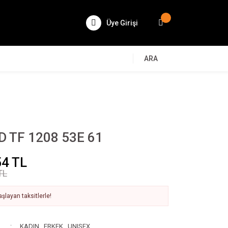
Üye Girişi
ARA
 TF 1208 53E 61
54 TL
TL
şlayan taksitlerle!
KADIN
,
ERKEK
,
UNISEX