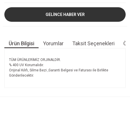
GELİNCE HABER VER
Ürün Bilgisi
Yorumlar
Taksit Seçenekleri
Öne
TÜM ÜRÜNLERİMİZ ORJINALDİR.
% 400 UV Korumalıdır.
Orijinal Kılıfı, Silme Bezi ,Garanti Belgesi ve Faturası ile Birlikte
Gönderilecektir.
Bu ürünün fiyat bilgisi, resim, ürün açıklamalarında ve diğer
konularda yetersiz gördüğünüz noktaları öneri formunu
Bu ürüne ilk yorumu siz yapın!
kullanarak tarafımıza iletebilirsiniz.
Görüş ve önerileriniz için teşekkür ederiz.
Yorum Yaz
Ürün resmi kalitesiz, bozuk veya görüntülenemiyor.
Ürün açıklamasında eksik bilgiler bulunuyor.
Ürün bilgilerinde hatalar bulunuyor.