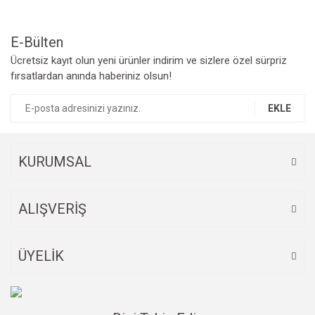
Ürün fiyatı diğer sitelerden daha pahalı.
Bu ürüne benzer farklı alternatifler olmalı.
E-Bülten
Ücretsiz kayıt olun yeni ürünler indirim ve sizlere özel sürpriz
fırsatlardan anında haberiniz olsun!
EKLE
Gönder
KURUMSAL
ALIŞVERİŞ
ÜYELİK