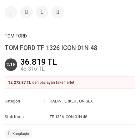
TOM FORD
TOM FORD TF 1326 ICON 01N 48
36.819 TL
%15
43.316 TL
12.272,87 TL
den başlayan taksitlerle!
Kategori
KADIN
,
ERKEK
,
UNISEX
Stok Kodu
TF 1326 ICON 01N 48
Karşılaştır