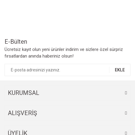
Yorum Yaz
Ürün resmi kalitesiz, bozuk veya görüntülenemiyor.
Ürün açıklamasında eksik bilgiler bulunuyor.
Ürün bilgilerinde hatalar bulunuyor.
Ürün fiyatı diğer sitelerden daha pahalı.
Bu ürüne benzer farklı alternatifler olmalı.
E-Bülten
Ücretsiz kayıt olun yeni ürünler indirim ve sizlere özel sürpriz
fırsatlardan anında haberiniz olsun!
EKLE
Gönder
KURUMSAL
ALIŞVERİŞ
ÜYELİK