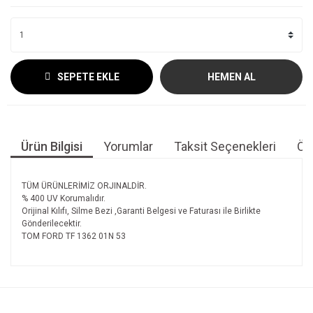
SEPETE EKLE
HEMEN AL
Ürün Bilgisi
Yorumlar
Taksit Seçenekleri
Öne
TÜM ÜRÜNLERİMİZ ORJINALDİR.
% 400 UV Korumalıdır.
Orijinal Kılıfı, Silme Bezi ,Garanti Belgesi ve Faturası ile Birlikte
Gönderilecektir.
TOM FORD TF 1362 01N 53
Bu ürünün fiyat bilgisi, resim, ürün açıklamalarında ve diğer
konularda yetersiz gördüğünüz noktaları öneri formunu
Bu ürüne ilk yorumu siz yapın!
kullanarak tarafımıza iletebilirsiniz.
Görüş ve önerileriniz için teşekkür ederiz.