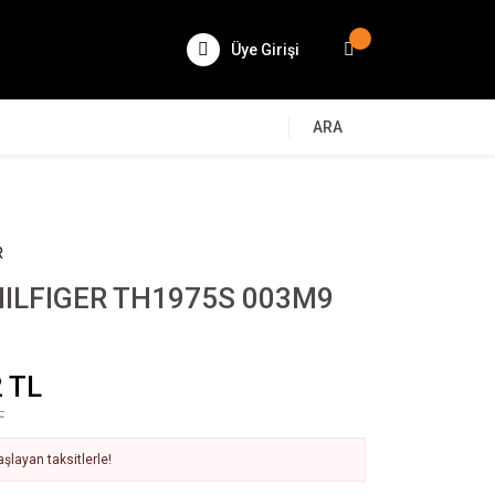
Üye Girişi
ARA
R
ILFIGER TH1975S 003M9
 TL
L
şlayan taksitlerle!