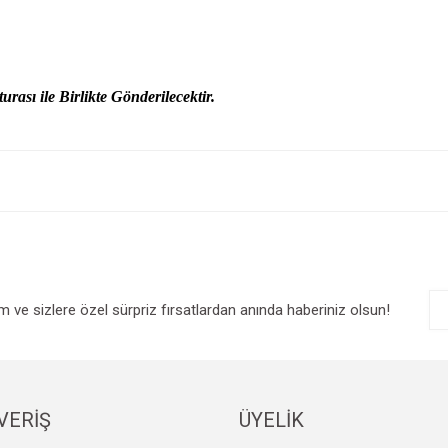
urası ile Birlikte Gönderilecektir.
e diğer konularda yetersiz gördüğünüz noktaları öneri formunu kullanarak tarafım
Bu ürüne ilk yorumu siz yapın!
r.
Yorum Yaz
im ve sizlere özel sürpriz fırsatlardan anında haberiniz olsun!
VERİŞ
ÜYELİK
Gönder