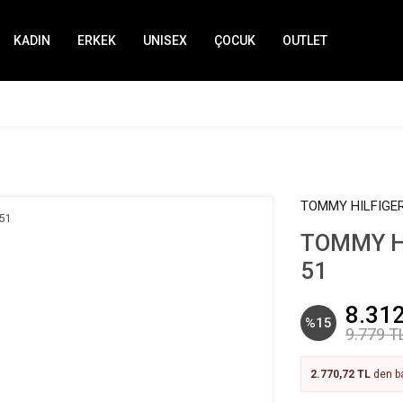
KADIN
ERKEK
UNISEX
ÇOCUK
OUTLET
TOMMY HILFIGE
TOMMY H
51
8.312
%15
9.779 T
2.770,72 TL
den ba