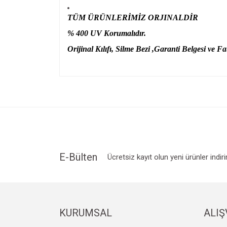
TÜM ÜRÜNLERİMİZ ORJINALDİR
% 400 UV Korumalıdır.
Orijinal Kılıfı, Silme Bezi ,Garanti Belgesi ve Fat
Bu ürünün fiyat bilgisi, resim, ürün açıklamalarında v
Görüş ve önerileriniz için teşekkür ederiz.
Ürün resmi kalitesiz, bozuk veya görüntülenemiyo
Ürün açıklamasında eksik bilgiler bulunuyor.
Ürün bilgilerinde hatalar bulunuyor.
Ürün fiyatı diğer sitelerden daha pahalı.
E-Bülten
Ücretsiz kayıt olun yeni ürünler indir
Bu ürüne benzer farklı alternatifler olmalı.
KURUMSAL
ALIŞ