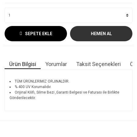
SEPETE EKLE
HEMEN AL
Ürün Bilgisi
Yorumlar
Taksit Seçenekleri
Öne
TÜM ÜRÜNLERİMİZ ORJINALDİR.
% 400 UV Korumalıdır.
Orijinal Kılıfı, Silme Bezi ,Garanti Belgesi ve Faturası ile Birlikte
Gönderilecektir.
Bu ürünün fiyat bilgisi, resim, ürün açıklamalarında ve diğer
konularda yetersiz gördüğünüz noktaları öneri formunu
Bu ürüne ilk yorumu siz yapın!
kullanarak tarafımıza iletebilirsiniz.
Görüş ve önerileriniz için teşekkür ederiz.
Yorum Yaz