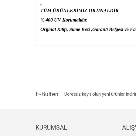
TÜM ÜRÜNLERİMİZ ORJINALDİR
% 400 UV Korumalıdır.
Orijinal Kılıfı, Silme Bezi ,Garanti Belgesi ve Fat
Bu ürünün fiyat bilgisi, resim, ürün açıklamalarında v
Görüş ve önerileriniz için teşekkür ederiz.
Ürün resmi kalitesiz, bozuk veya görüntülenemiyo
Ürün açıklamasında eksik bilgiler bulunuyor.
Ürün bilgilerinde hatalar bulunuyor.
Ürün fiyatı diğer sitelerden daha pahalı.
E-Bülten
Ücretsiz kayıt olun yeni ürünler indir
Bu ürüne benzer farklı alternatifler olmalı.
KURUMSAL
ALIŞ