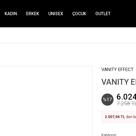
KADIN
ERKEK
UNISEX
ÇOCUK
OUTLET
VANITY EFFECT
VANITY E
6.024
%17
7.258 T
2.007,94 TL
den ba
Kategori