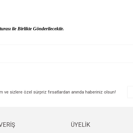
urası ile Birlikte Gönderilecektir.
e diğer konularda yetersiz gördüğünüz noktaları öneri formunu kullanarak tarafım
Bu ürüne ilk yorumu siz yapın!
r.
Yorum Yaz
im ve sizlere özel sürpriz fırsatlardan anında haberiniz olsun!
VERİŞ
ÜYELİK
Gönder